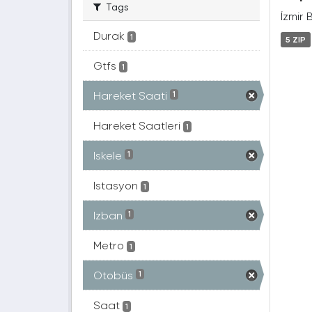
Tags
İzmir 
Durak
1
5 ZIP
Gtfs
1
Hareket Saati
1
Hareket Saatleri
1
Iskele
1
Istasyon
1
Izban
1
Metro
1
Otobüs
1
Saat
1