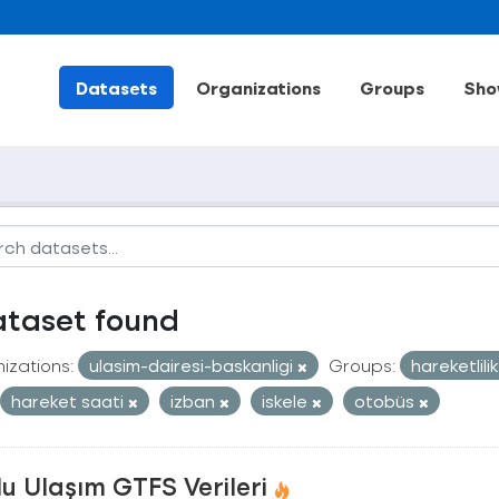
Datasets
Organizations
Groups
Sho
ataset found
izations:
ulasim-dairesi-baskanligi
Groups:
hareketlili
hareket saati
izban
iskele
otobüs
u Ulaşım GTFS Verileri