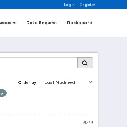
Log in
Register
wcases
Data Request
Dashboard
Order by
k
38