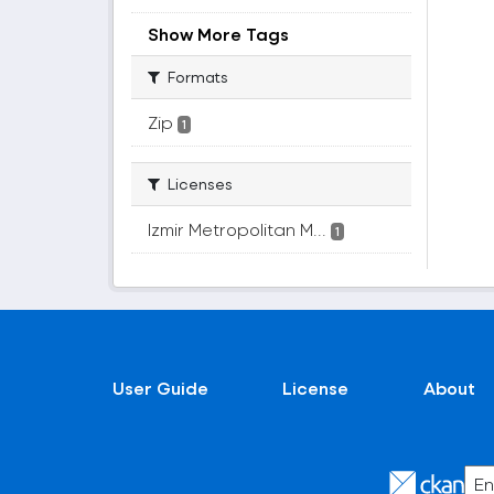
Show More Tags
Formats
Zip
1
Licenses
Izmir Metropolitan M...
1
User Guide
License
About