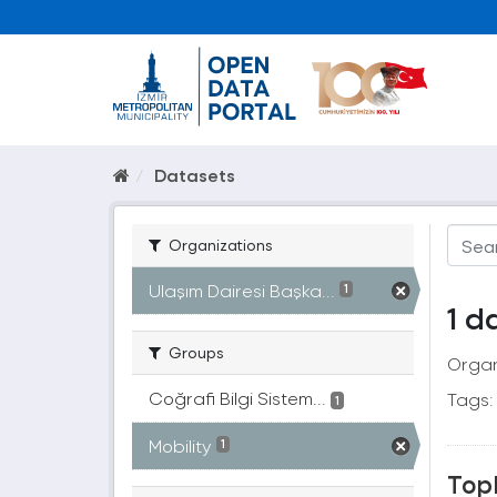
Datasets
Organizations
Ulaşım Dairesi Başka...
1
1 d
Groups
Organ
Coğrafi Bilgi Sistem...
Tags:
1
Mobility
1
Topl