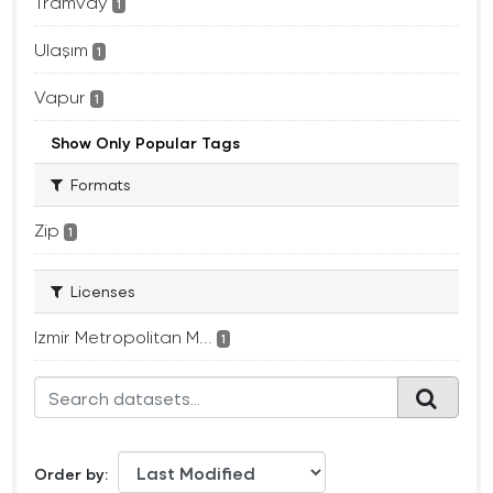
Tramvay
1
Ulaşım
1
Vapur
1
Show Only Popular Tags
Formats
Zip
1
Licenses
Izmir Metropolitan M...
1
Order by