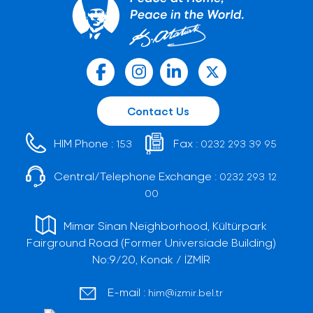
Contact Us
HIM Phone :
Fax :
153
0232 293 39 95
Central/Telephone Exchange :
0232 293 12
00
Mimar Sinan Neighborhood, Kültürpark
Fairground Road (Former Universiade Building)
No:9/20, Konak / İZMİR
E-mail :
him@izmir.bel.tr