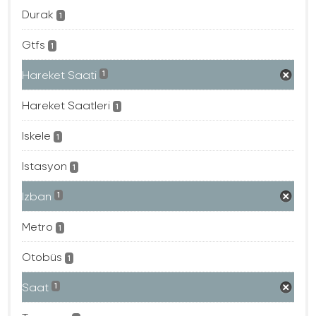
Durak
1
Gtfs
1
Hareket Saati
1
Hareket Saatleri
1
Iskele
1
Istasyon
1
Izban
1
Metro
1
Otobüs
1
Saat
1