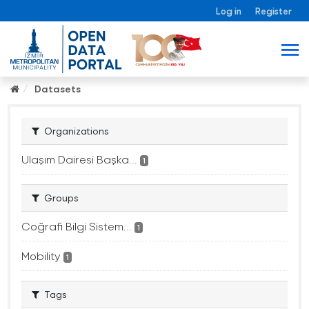
Log in
Register
Datasets
Organizations
Ulaşım Dairesi Başka...
1
Groups
Coğrafi Bilgi Sistem...
1
Mobility
1
Tags