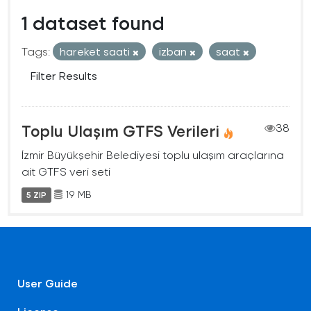
1 dataset found
Tags:
hareket saati
izban
saat
Filter Results
Toplu Ulaşım GTFS Verileri
38
İzmir Büyükşehir Belediyesi toplu ulaşım araçlarına
ait GTFS veri seti
19 MB
5 ZIP
User Guide