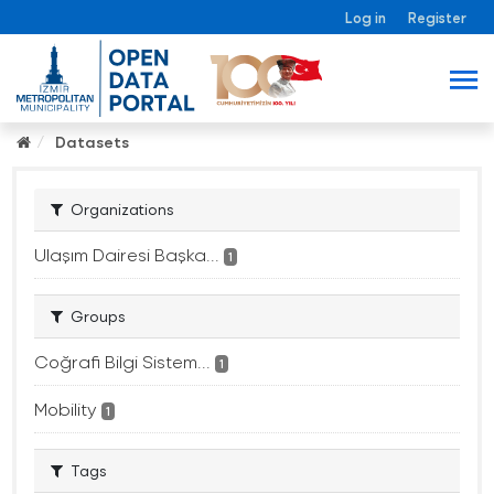
Log in
Register
Datasets
Organizations
Ulaşım Dairesi Başka...
1
Groups
Coğrafi Bilgi Sistem...
1
Mobility
1
Tags