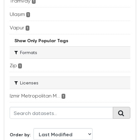
Tramvay
1
Ulaşım
1
Vapur
1
Show Only Popular Tags
Formats
Zip
1
Licenses
Izmir Metropolitan M...
1
Order by