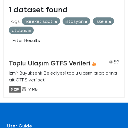
1 dataset found
Tags:
hareket saati
istasyon
iskele
otobüs
Filter Results
Toplu Ulaşım GTFS Verileri
39
İzmir Büyükşehir Belediyesi toplu ulaşım araçlarına
ait GTFS veri seti
19 MB
5 ZIP
User Guide