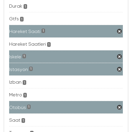
Durak
1
Gtfs
1
Hareket Saati
1
Hareket Saatleri
1
Iskele
1
Istasyon
1
Izban
1
Metro
1
Otobüs
1
Saat
1