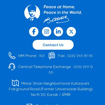
Contact Us
HIM Phone :
Fax :
153
0232 293 39 95
Central/Telephone Exchange :
0232 293 12
00
Mimar Sinan Neighborhood, Kültürpark
Fairground Road (Former Universiade Building)
No:9/20, Konak / İZMİR