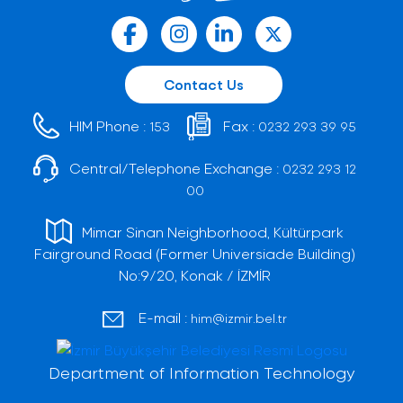
Contact Us
HIM Phone :
Fax :
153
0232 293 39 95
Central/Telephone Exchange :
0232 293 12
00
Mimar Sinan Neighborhood, Kültürpark
Fairground Road (Former Universiade Building)
No:9/20, Konak / İZMİR
E-mail :
him@izmir.bel.tr
Department of Information Technology