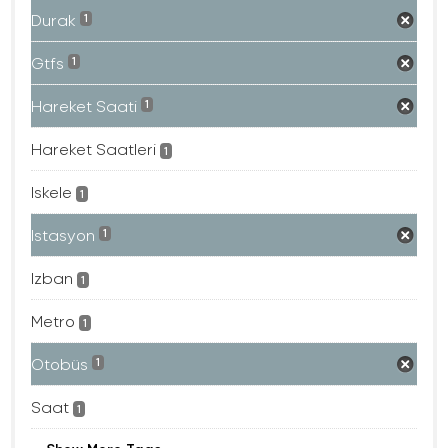
Durak
1
Gtfs
1
Hareket Saati
1
Hareket Saatleri
1
Iskele
1
Istasyon
1
Izban
1
Metro
1
Otobüs
1
Saat
1