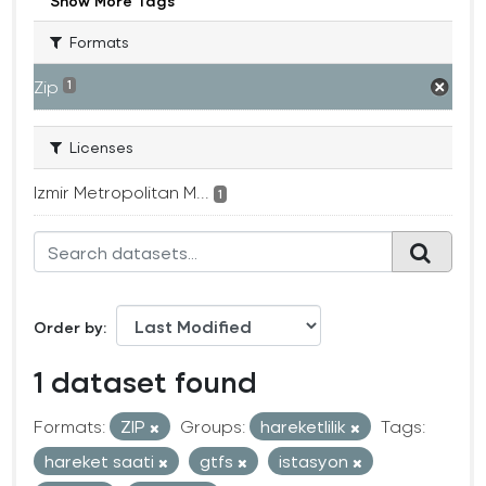
Show More Tags
Formats
Zip
1
Licenses
Izmir Metropolitan M...
1
Order by
1 dataset found
Formats:
ZIP
Groups:
hareketlilik
Tags:
hareket saati
gtfs
istasyon