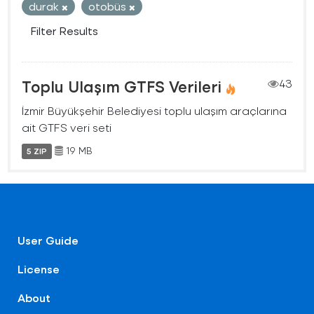
durak
otobüs
Filter Results
Toplu Ulaşım GTFS Verileri
43
İzmir Büyükşehir Belediyesi toplu ulaşım araçlarına
ait GTFS veri seti
19 MB
5 ZIP
User Guide
License
About