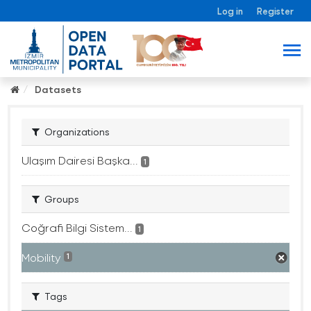
Log in
Register
Datasets
Organizations
Ulaşım Dairesi Başka...
1
Groups
Coğrafi Bilgi Sistem...
1
Mobility
1
Tags