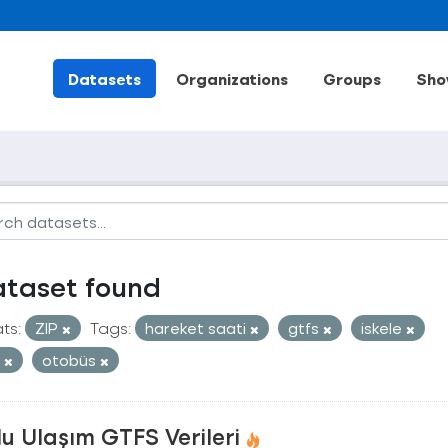
Datasets
Organizations
Groups
Sho
ataset found
ts:
ZIP
Tags:
hareket saati
gtfs
iskele
t
otobüs
u Ulaşım GTFS Verileri