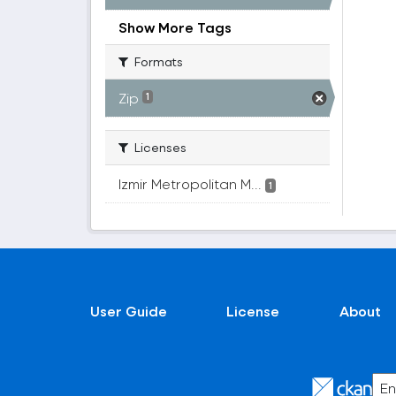
Show More Tags
Formats
Zip
1
Licenses
Izmir Metropolitan M...
1
User Guide
License
About