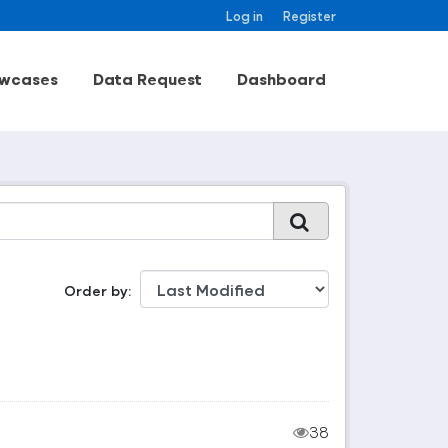
Log in
Register
wcases
Data Request
Dashboard
Order by
38