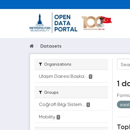
Datasets
Organizations
Ulaşım Dairesi Başka...
1
1 d
Groups
Forma
Coğrafi Bilgi Sistem...
saa
1
Mobility
1
Topl