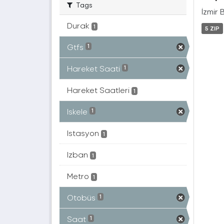
Tags
İzmir 
Durak
1
5 ZIP
Gtfs
1
Hareket Saati
1
Hareket Saatleri
1
Iskele
1
Istasyon
1
Izban
1
Metro
1
Otobüs
1
Saat
1