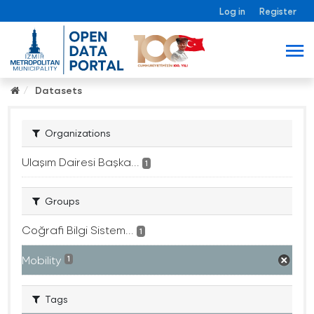
Log in
Register
Datasets
Organizations
Ulaşım Dairesi Başka...
1
Groups
Coğrafi Bilgi Sistem...
1
Mobility
1
Tags