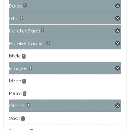
Durak
1
Gtfs
1
Hareket Saati
1
Hareket Saatleri
1
Iskele
1
Istasyon
1
Izban
1
Metro
1
Otobüs
1
Saat
1