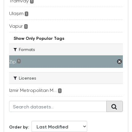
Tramvay
1
Ulaşım
1
Vapur
1
Show Only Popular Tags
Formats
Zip
1
Licenses
Izmir Metropolitan M...
1
Order by