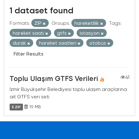
1 dataset found
Formats:
ZIP
Groups:
hareketlilik
Tags:
hareket saati
gtfs
istasyon
durak
hareket saatleri
otobüs
Filter Results
Toplu Ulaşım GTFS Verileri
41
İzmir Büyükşehir Belediyesi toplu ulaşım araçlarına
ait GTFS veri seti
19 MB
5 ZIP