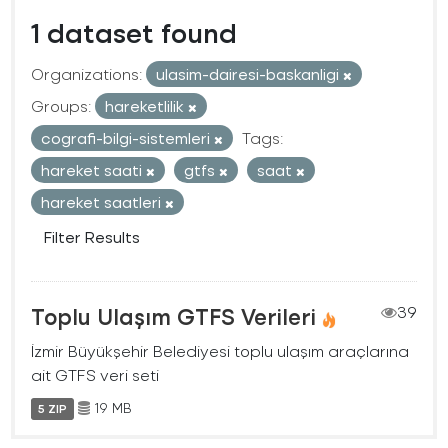
1 dataset found
Organizations:
ulasim-dairesi-baskanligi
Groups:
hareketlilik
cografi-bilgi-sistemleri
Tags:
hareket saati
gtfs
saat
hareket saatleri
Filter Results
Toplu Ulaşım GTFS Verileri
39
İzmir Büyükşehir Belediyesi toplu ulaşım araçlarına
ait GTFS veri seti
19 MB
5 ZIP