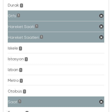
Durak
1
Gtfs
1
Hareket Saati
1
Hareket Saatleri
1
Iskele
1
Istasyon
1
Izban
1
Metro
1
Otobüs
1
Saat
1