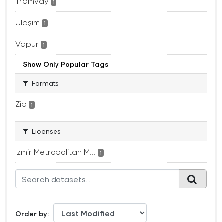
Tramvay
1
Ulaşım
1
Vapur
1
Show Only Popular Tags
Formats
Zip
1
Licenses
Izmir Metropolitan M...
1
Order by