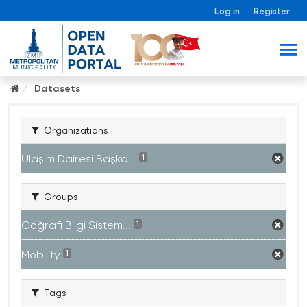
Log in
Register
Datasets
Organizations
Ulaşım Dairesi Başka...
1
Groups
Coğrafi Bilgi Sistem...
1
Mobility
1
Tags