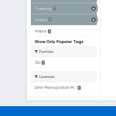
Tramvay
1
Ulaşım
1
Vapur
1
Show Only Popular Tags
Formats
Zip
1
Licenses
Izmir Metropolitan M...
1