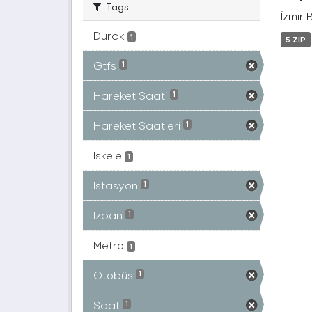
Tags
İzmir 
Durak
1
5 ZIP
Gtfs
1
Hareket Saati
1
Hareket Saatleri
1
Iskele
1
Istasyon
1
Izban
1
Metro
1
Otobüs
1
Saat
1