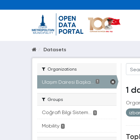
Datasets
Organizations
Ulaşım Dairesi Başka...
1
1 d
Groups
Organ
Coğrafi Bilgi Sistem...
izb
1
Mobility
1
Topl