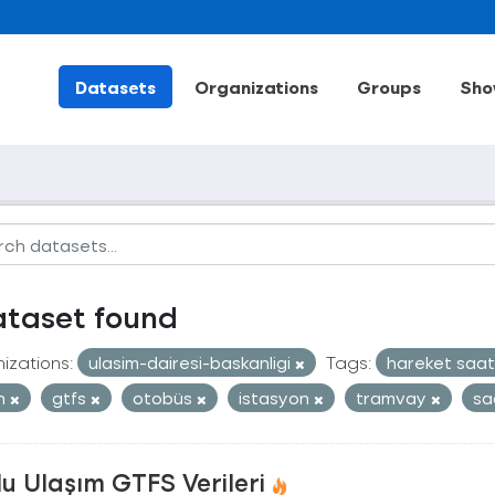
Datasets
Organizations
Groups
Sho
ataset found
izations:
ulasim-dairesi-baskanligi
Tags:
hareket saat
an
gtfs
otobüs
istasyon
tramvay
sa
u Ulaşım GTFS Verileri