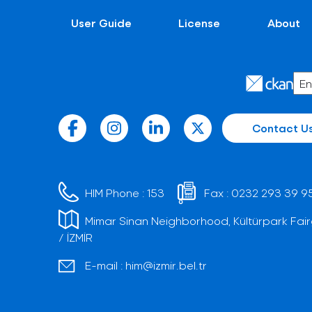
User Guide
License
About
Contact U
HIM Phone :
153
Fax :
0232 293 39 9
Mimar Sinan Neighborhood, Kültürpark Fair
/ İZMİR
E-mail :
him@izmir.bel.tr