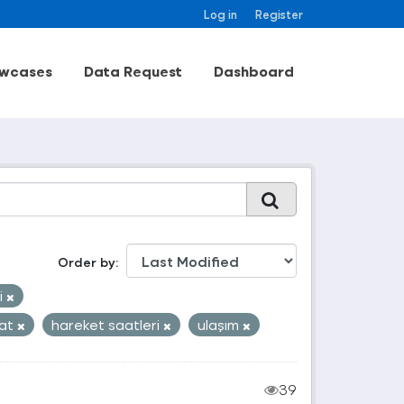
Log in
Register
wcases
Data Request
Dashboard
Order by
i
at
hareket saatleri
ulaşım
39