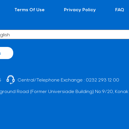
Terms Of Use
Privacy Policy
FAQ
s
5
Central/Telephone Exchange :
0232 293 12 00
ground Road (Former Universiade Building) No:9/20, Konak