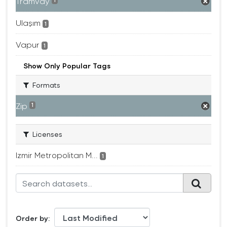
Tramvay
1
Ulaşım
1
Vapur
1
Show Only Popular Tags
Formats
Zip
1
Licenses
Izmir Metropolitan M...
1
Order by