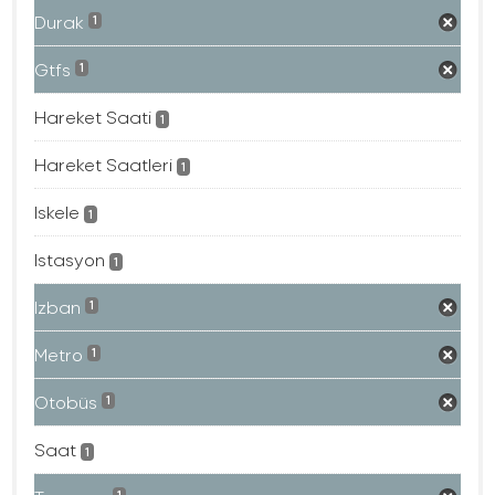
Durak
1
Gtfs
1
Hareket Saati
1
Hareket Saatleri
1
Iskele
1
Istasyon
1
Izban
1
Metro
1
Otobüs
1
Saat
1