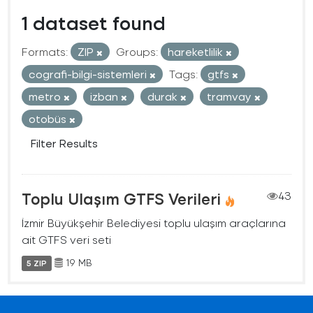
1 dataset found
Formats:
ZIP
Groups:
hareketlilik
cografi-bilgi-sistemleri
Tags:
gtfs
metro
izban
durak
tramvay
otobüs
Filter Results
Toplu Ulaşım GTFS Verileri
43
İzmir Büyükşehir Belediyesi toplu ulaşım araçlarına
ait GTFS veri seti
19 MB
5 ZIP