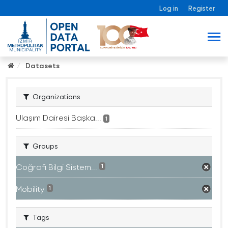
Log in
Register
Datasets
Organizations
Ulaşım Dairesi Başka...
1
Groups
Coğrafi Bilgi Sistem...
1
Mobility
1
Tags