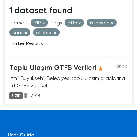
1 dataset found
Formats:
ZIP
Tags:
gtfs
istasyon
saat
otobüs
Filter Results
Toplu Ulaşım GTFS Verileri
38
İzmir Büyükşehir Belediyesi toplu ulaşım araçlarına
ait GTFS veri seti
19 MB
5 ZIP
User Guide