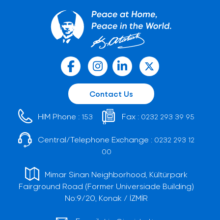
Contact Us
HIM Phone :
Fax :
153
0232 293 39 95
Central/Telephone Exchange :
0232 293 12
00
Mimar Sinan Neighborhood, Kültürpark
Fairground Road (Former Universiade Building)
No:9/20, Konak / İZMİR