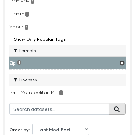
Tramvay
1
Ulaşım
1
Vapur
1
Show Only Popular Tags
Formats
Zip
1
Licenses
Izmir Metropolitan M...
1
Order by