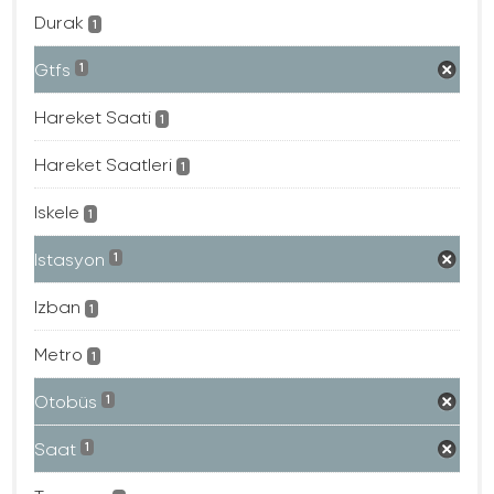
Durak
1
Gtfs
1
Hareket Saati
1
Hareket Saatleri
1
Iskele
1
Istasyon
1
Izban
1
Metro
1
Otobüs
1
Saat
1