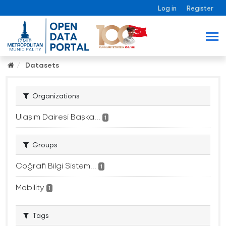
Log in
Register
Datasets
Organizations
Ulaşım Dairesi Başka...
1
Groups
Coğrafi Bilgi Sistem...
1
Mobility
1
Tags