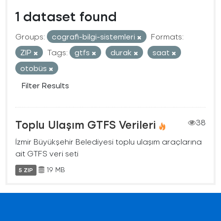
1 dataset found
Groups:
cografi-bilgi-sistemleri
Formats:
ZIP
Tags:
gtfs
durak
saat
otobüs
Filter Results
Toplu Ulaşım GTFS Verileri
38
İzmir Büyükşehir Belediyesi toplu ulaşım araçlarına
ait GTFS veri seti
19 MB
5 ZIP