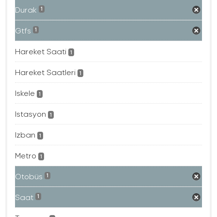
Durak
1
Gtfs
1
Hareket Saati
1
Hareket Saatleri
1
Iskele
1
Istasyon
1
Izban
1
Metro
1
Otobüs
1
Saat
1