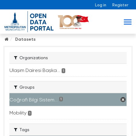
Log in
Register
Datasets
Organizations
Ulaşım Dairesi Başka...
1
Groups
Coğrafi Bilgi Sistem...
1
Mobility
1
Tags