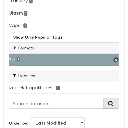
Tramvay
1
Ulaşım
1
Vapur
1
Show Only Popular Tags
Formats
Zip
1
Licenses
Izmir Metropolitan M...
1
Order by