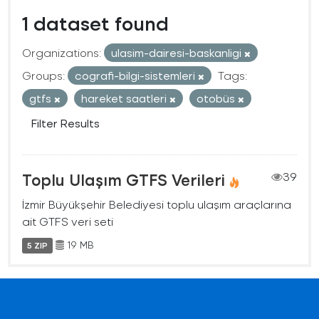
1 dataset found
Organizations:
ulasim-dairesi-baskanligi
Groups:
cografi-bilgi-sistemleri
Tags:
gtfs
hareket saatleri
otobüs
Filter Results
Toplu Ulaşım GTFS Verileri
39
İzmir Büyükşehir Belediyesi toplu ulaşım araçlarına
ait GTFS veri seti
19 MB
5 ZIP