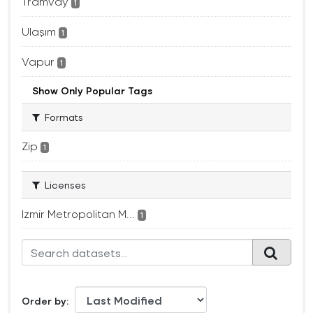
Tramvay
1
Ulaşım
1
Vapur
1
Show Only Popular Tags
Formats
Zip
1
Licenses
Izmir Metropolitan M...
1
Order by