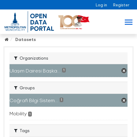
Log in
Register
Datasets
Organizations
Ulaşım Dairesi Başka...
1
Groups
Coğrafi Bilgi Sistem...
1
Mobility
1
Tags