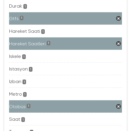
Durak
1
Gtfs
1
Hareket Saati
1
Hareket Saatleri
1
Iskele
1
Istasyon
1
Izban
1
Metro
1
Otobüs
1
Saat
1