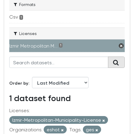
Formats
Csv
1
Licenses
Izmir Metropolitan M...
1
Order by
1 dataset found
Licenses:
Izmir-Metropolitan-Municipality-License
Organizations:
eshot
Tags:
ges