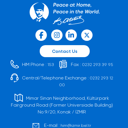
Contact Us
HIM Phone :
Fax :
153
0232 293 39 95
Central/Telephone Exchange :
0232 293 12
00
Mimar Sinan Neighborhood, Kültürpark
Fairground Road (Former Universiade Building)
No:9/20, Konak / İZMİR
E-mail :
him@izmir.bel.tr