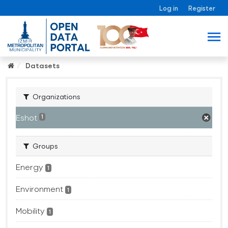
Log in
Register
Datasets
Organizations
Eshot
1
Groups
Energy
1
Environment
1
Mobility
1