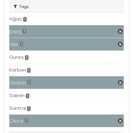
Tags
Ağaç
1
Enerji
1
Ges
1
Güneş
1
Karbon
1
Otobüs
1
Salınım
1
Santral
1
Çevre
1