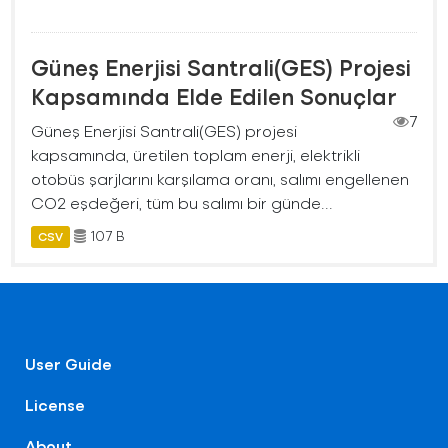
Güneş Enerjisi Santrali(GES) Projesi
Kapsamında Elde Edilen Sonuçlar
7
Güneş Enerjisi Santrali(GES) projesi
kapsamında, üretilen toplam enerji, elektrikli
otobüs şarjlarını karşılama oranı, salımı engellenen
CO2 eşdeğeri, tüm bu salımı bir günde...
107 B
CSV
User Guide
License
About