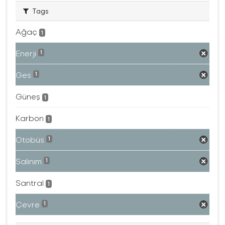
Tags
Ağaç
1
Enerji
1
Ges
1
Güneş
1
Karbon
1
Otobüs
1
Salınım
1
Santral
1
Çevre
1