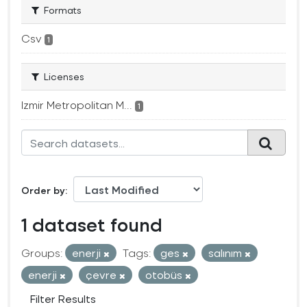
Formats
Csv
1
Licenses
Izmir Metropolitan M...
1
Order by
1 dataset found
Groups:
enerji
Tags:
ges
salınım
enerji
çevre
otobüs
Filter Results