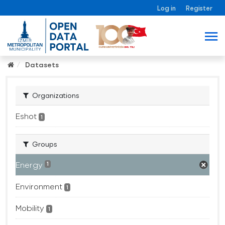
Log in
Register
Datasets
Organizations
Eshot
1
Groups
Energy
1
Environment
1
Mobility
1