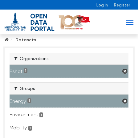
Log in
Register
Datasets
Organizations
Eshot
1
Groups
Energy
1
Environment
1
Mobility
1