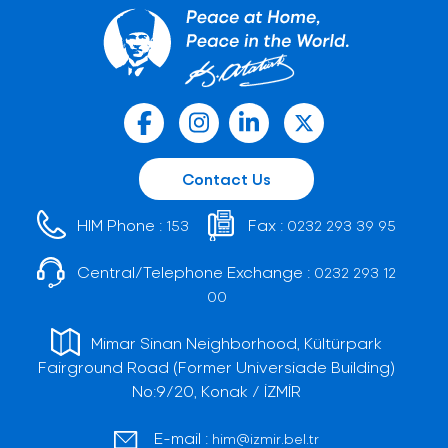
Contact Us
HIM Phone :
Fax :
153
0232 293 39 95
Central/Telephone Exchange :
0232 293 12
00
Mimar Sinan Neighborhood, Kültürpark
Fairground Road (Former Universiade Building)
No:9/20, Konak / İZMİR
E-mail :
him@izmir.bel.tr