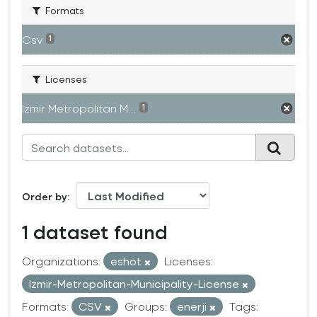
Formats
Csv
1
Licenses
Izmir Metropolitan M...
1
Order by
1 dataset found
Organizations:
eshot
Licenses:
Izmir-Metropolitan-Municipality-License
Formats:
CSV
Groups:
enerji
Tags: