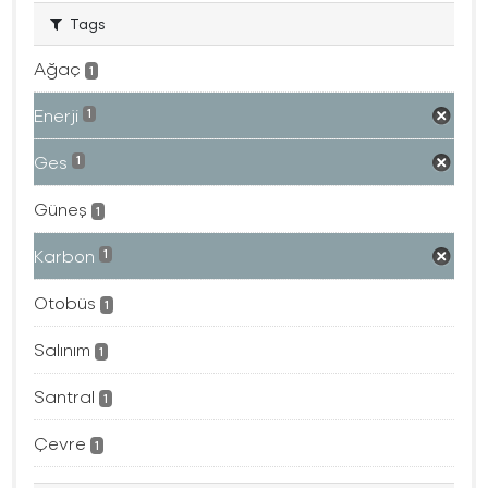
Tags
Ağaç
1
Enerji
1
Ges
1
Güneş
1
Karbon
1
Otobüs
1
Salınım
1
Santral
1
Çevre
1