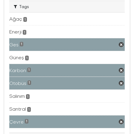
Tags
Ağaç
1
Enerji
1
Ges
1
Güneş
1
Karbon
1
Otobüs
1
Salınım
1
Santral
1
Çevre
1