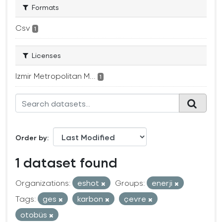
Formats
Csv
1
Licenses
Izmir Metropolitan M...
1
Order by
1 dataset found
Organizations:
eshot
Groups:
enerji
Tags:
ges
karbon
çevre
otobüs