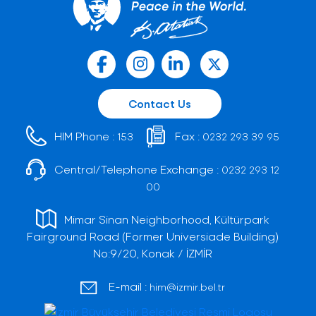
Contact Us
HIM Phone :
Fax :
153
0232 293 39 95
Central/Telephone Exchange :
0232 293 12
00
Mimar Sinan Neighborhood, Kültürpark
Fairground Road (Former Universiade Building)
No:9/20, Konak / İZMİR
E-mail :
him@izmir.bel.tr