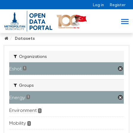
Log in
Register
Datasets
Organizations
Eshot
1
Groups
Energy
1
Environment
1
Mobility
1