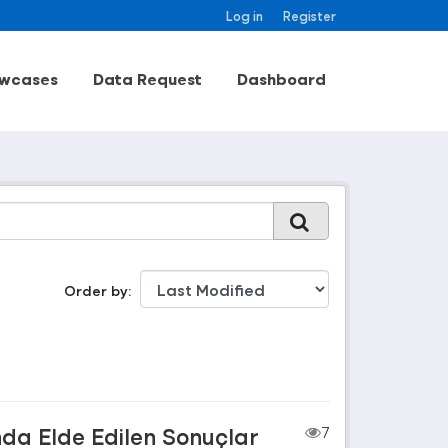
Log in
Register
wcases
Data Request
Dashboard
Order by
nda Elde Edilen Sonuçlar
7