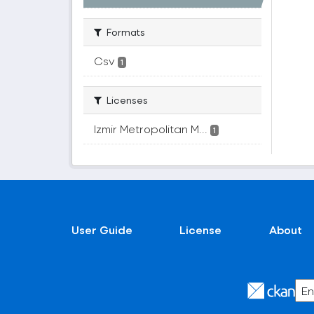
Formats
Csv
1
Licenses
Izmir Metropolitan M...
1
User Guide
License
About