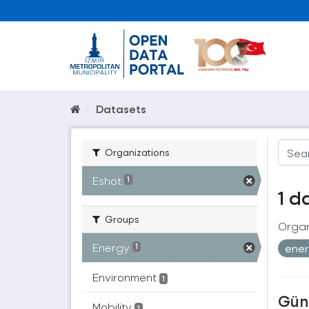
Datasets
Organizations
Eshot
1
1 d
Groups
Organ
Energy
ener
1
Environment
1
Güne
Mobility
1