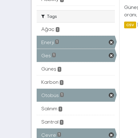
Güneş 
oranı,
Tags
CSV
Ağaç
1
Enerji
1
Ges
1
Güneş
1
Karbon
1
Otobüs
1
Salınım
1
Santral
1
Çevre
1