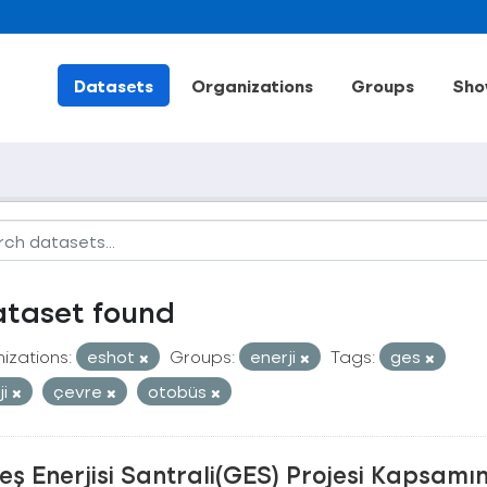
Datasets
Organizations
Groups
Sho
ataset found
izations:
eshot
Groups:
enerji
Tags:
ges
ji
çevre
otobüs
ş Enerjisi Santrali(GES) Projesi Kapsamı