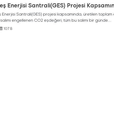
ş Enerjisi Santrali(GES) Projesi Kapsamı
Enerjisi Santrali(GES) projesi kapsamında, üretilen toplam ene
 salımı engellenen CO2 eşdeğeri, tüm bu salımı bir günde...
107 B