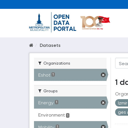
Datasets
Organizations
Eshot
1
1 d
Groups
Organ
Energy
Izmi
1
ges
Environment
1
Mobility
1