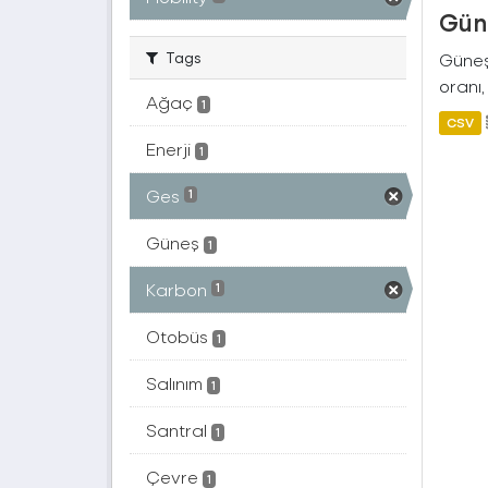
Güne
Tags
Güneş 
oranı,
Ağaç
1
CSV
Enerji
1
Ges
1
Güneş
1
Karbon
1
Otobüs
1
Salınım
1
Santral
1
Çevre
1