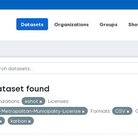
Datasets
Organizations
Groups
Sho
ataset found
izations:
eshot
Licenses:
r-Metropolitan-Municipality-License
Formats:
CSV
G
karbon