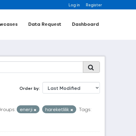
Log in
Register
wcases
Data Request
Dashboard
Order by
roups:
enerji
hareketlilik
Tags: