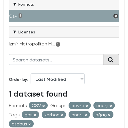
Formats
Csv
1
Licenses
Izmir Metropolitan M...
1
Order by
1 dataset found
Formats:
CSV
Groups:
cevre
enerji
Tags:
ges
karbon
enerji
ağaç
otobüs