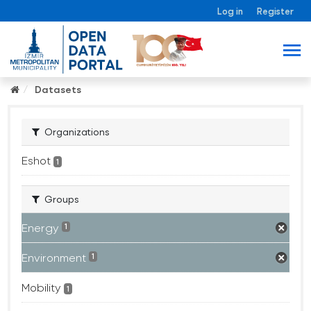
Log in
Register
Datasets
Organizations
Eshot
1
Groups
Energy
1
Environment
1
Mobility
1