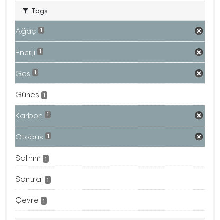
Tags
Ağaç
1
Enerji
1
Ges
1
Güneş
1
Karbon
1
Otobüs
1
Salınım
1
Santral
1
Çevre
1