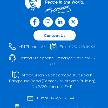
Contact Us
HIM Phone :
Fax :
153
0232 293 39 95
Central/Telephone Exchange :
0232 293 12
00
Mimar Sinan Neighborhood, Kültürpark
Fairground Road (Former Universiade Building)
No:9/20, Konak / İZMİR
E-mail :
him@izmir.bel.tr