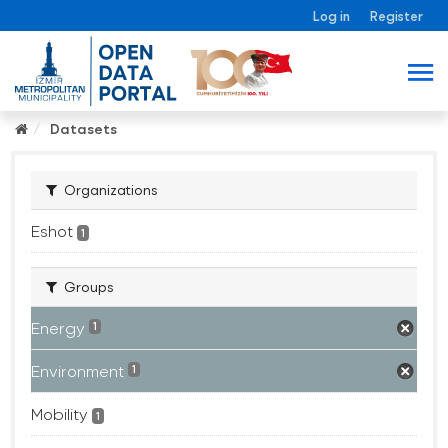
Log in
Register
Datasets
Organizations
Eshot
1
Groups
Energy
1
Environment
1
Mobility
1