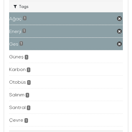
Tags
Ağaç
1
Enerji
1
Ges
1
Güneş
1
Karbon
1
Otobüs
1
Salınım
1
Santral
1
Çevre
1