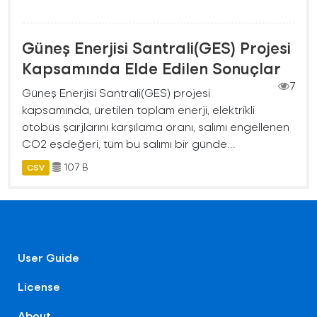
Güneş Enerjisi Santrali(GES) Projesi
Kapsamında Elde Edilen Sonuçlar
7
Güneş Enerjisi Santrali(GES) projesi
kapsamında, üretilen toplam enerji, elektrikli
otobüs şarjlarını karşılama oranı, salımı engellenen
CO2 eşdeğeri, tüm bu salımı bir günde...
107 B
CSV
User Guide
License
About