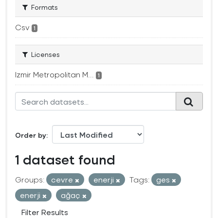
Formats
Csv
1
Licenses
Izmir Metropolitan M...
1
Order by
1 dataset found
Groups:
cevre
enerji
Tags:
ges
enerji
ağaç
Filter Results