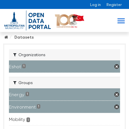
Log in
Register
Datasets
Organizations
Eshot
1
Groups
Energy
1
Environment
1
Mobility
1