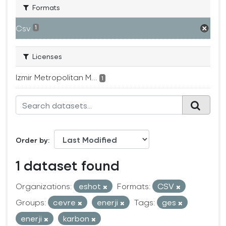
Formats
Csv
1
Licenses
Izmir Metropolitan M...
1
Order by
1 dataset found
Organizations:
eshot
Formats:
CSV
Groups:
cevre
enerji
Tags:
ges
enerji
karbon