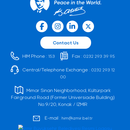
Contact Us
HIM Phone :
Fax :
153
0232 293 39 95
Central/Telephone Exchange :
0232 293 12
00
Mimar Sinan Neighborhood, Kültürpark
Fairground Road (Former Universiade Building)
No:9/20, Konak / İZMİR
E-mail :
him@izmir.bel.tr