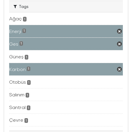
Tags
Ağaç
1
Enerji
1
Ges
1
Güneş
1
Karbon
1
Otobüs
1
Salınım
1
Santral
1
Çevre
1