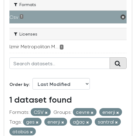
Formats
Csv
1
Licenses
Izmir Metropolitan M...
1
Order by
1 dataset found
Formats:
CSV
Groups:
cevre
enerji
Tags:
ges
enerji
ağaç
santral
otobüs