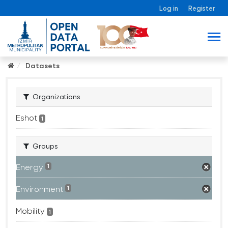
Log in
Register
Datasets
Organizations
Eshot
1
Groups
Energy
1
Environment
1
Mobility
1