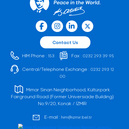
Contact Us
HIM Phone :
Fax :
153
0232 293 39 95
Central/Telephone Exchange :
0232 293 12
00
Mimar Sinan Neighborhood, Kültürpark
Fairground Road (Former Universiade Building)
No:9/20, Konak / İZMİR
E-mail :
him@izmir.bel.tr