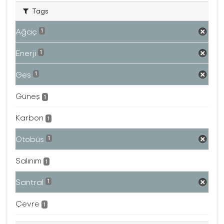
Tags
Ağaç
1
Enerji
1
Ges
1
Güneş
1
Karbon
1
Otobüs
1
Salınım
1
Santral
1
Çevre
1