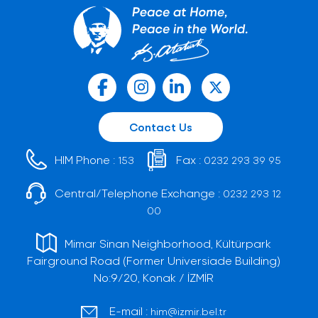
Contact Us
HIM Phone :
Fax :
153
0232 293 39 95
Central/Telephone Exchange :
0232 293 12
00
Mimar Sinan Neighborhood, Kültürpark
Fairground Road (Former Universiade Building)
No:9/20, Konak / İZMİR
E-mail :
him@izmir.bel.tr