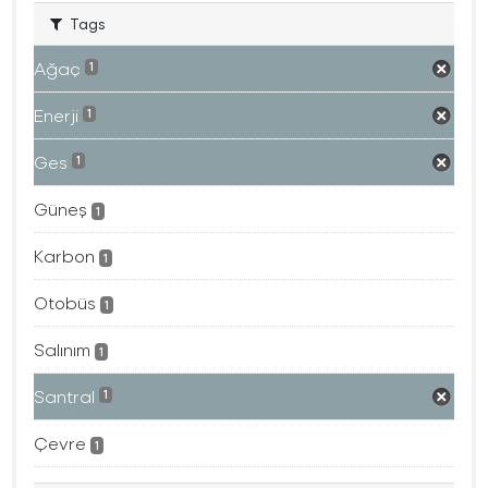
Tags
Ağaç
1
Enerji
1
Ges
1
Güneş
1
Karbon
1
Otobüs
1
Salınım
1
Santral
1
Çevre
1