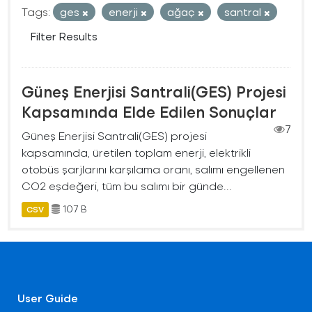
Tags:
ges
enerji
ağaç
santral
Filter Results
Güneş Enerjisi Santrali(GES) Projesi
Kapsamında Elde Edilen Sonuçlar
7
Güneş Enerjisi Santrali(GES) projesi
kapsamında, üretilen toplam enerji, elektrikli
otobüs şarjlarını karşılama oranı, salımı engellenen
CO2 eşdeğeri, tüm bu salımı bir günde...
107 B
CSV
User Guide