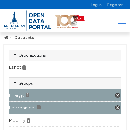
Log in
Register
Datasets
Organizations
Eshot
1
Groups
Energy
1
Environment
1
Mobility
1