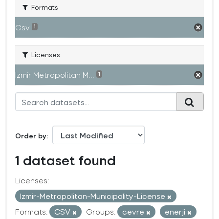
Formats
Csv
1
Licenses
Izmir Metropolitan M...
1
Order by
1 dataset found
Licenses:
Izmir-Metropolitan-Municipality-License
Formats:
CSV
Groups:
cevre
enerji