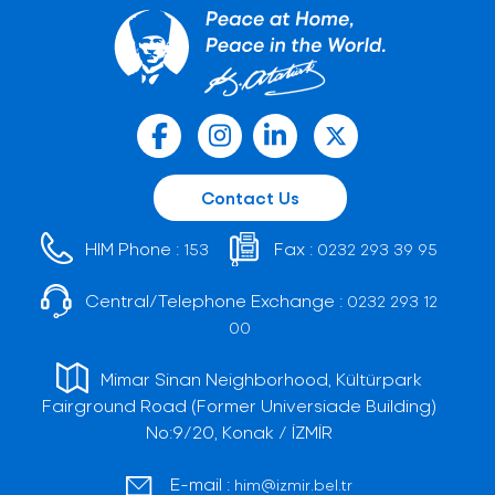
Contact Us
HIM Phone :
Fax :
153
0232 293 39 95
Central/Telephone Exchange :
0232 293 12
00
Mimar Sinan Neighborhood, Kültürpark
Fairground Road (Former Universiade Building)
No:9/20, Konak / İZMİR
E-mail :
him@izmir.bel.tr