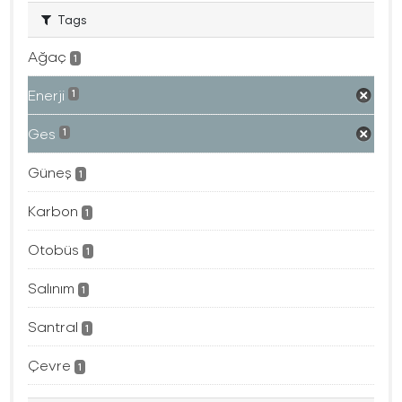
Tags
Ağaç
1
Enerji
1
Ges
1
Güneş
1
Karbon
1
Otobüs
1
Salınım
1
Santral
1
Çevre
1