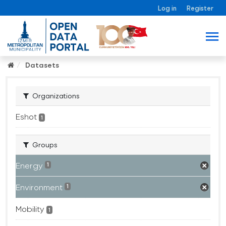
Log in
Register
Datasets
Organizations
Eshot
1
Groups
Energy
1
Environment
1
Mobility
1