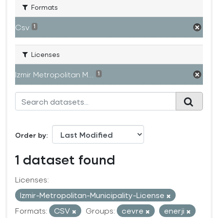
Formats
Csv
1
Licenses
Izmir Metropolitan M...
1
Order by
1 dataset found
Licenses:
Izmir-Metropolitan-Municipality-License
Formats:
CSV
Groups:
cevre
enerji