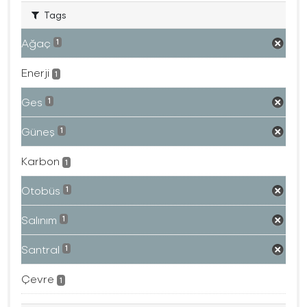
Tags
Ağaç
1
Enerji
1
Ges
1
Güneş
1
Karbon
1
Otobüs
1
Salınım
1
Santral
1
Çevre
1