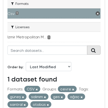
Formats
Csv
1
Licenses
Izmir Metropolitan M...
1
Order by
1 dataset found
Formats:
CSV
Groups:
cevre
Tags:
güneş
salınım
ges
ağaç
santral
otobüs