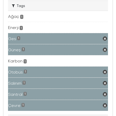
Tags
Ağaç
1
Enerji
1
Ges
1
Güneş
1
Karbon
1
Otobüs
1
Salınım
1
Santral
1
Çevre
1