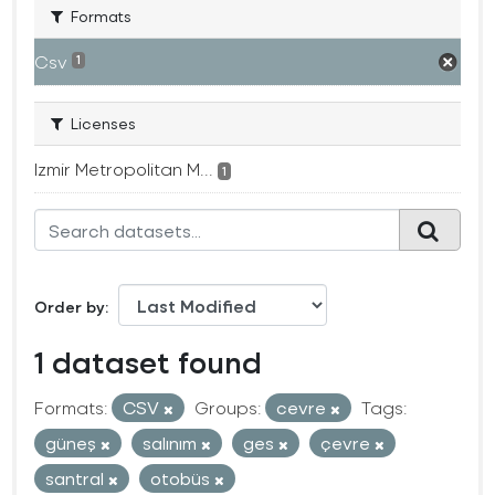
Formats
Csv
1
Licenses
Izmir Metropolitan M...
1
Order by
1 dataset found
Formats:
CSV
Groups:
cevre
Tags:
güneş
salınım
ges
çevre
santral
otobüs