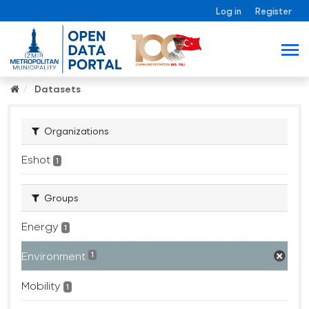
Log in
Register
Datasets
Organizations
Eshot
1
Groups
Energy
1
Environment
1
Mobility
1