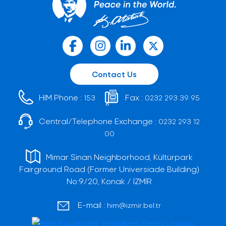
Contact Us
HIM Phone :
Fax :
153
0232 293 39 95
Central/Telephone Exchange :
0232 293 12
00
Mimar Sinan Neighborhood, Kültürpark
Fairground Road (Former Universiade Building)
No:9/20, Konak / İZMİR
E-mail :
him@izmir.bel.tr