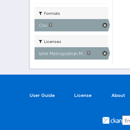
Formats
Csv
1
Licenses
Izmir Metropolitan M...
1
User Guide
License
About