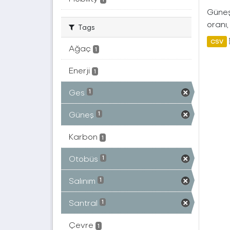
Güneş 
oranı,
Tags
CSV
Ağaç
1
Enerji
1
Ges
1
Güneş
1
Karbon
1
Otobüs
1
Salınım
1
Santral
1
Çevre
1