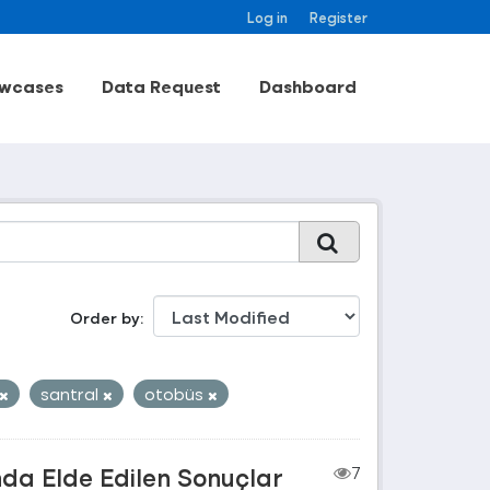
Log in
Register
wcases
Data Request
Dashboard
Order by
santral
otobüs
nda Elde Edilen Sonuçlar
7