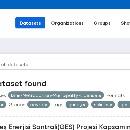
Datasets
Organizations
Groups
Sho
ataset found
ses:
Izmir-Metropolitan-Municipality-License
Formats:
V
Groups:
cevre
Tags:
güneş
salınım
ges
ş Enerjisi Santrali(GES) Projesi Kapsamı