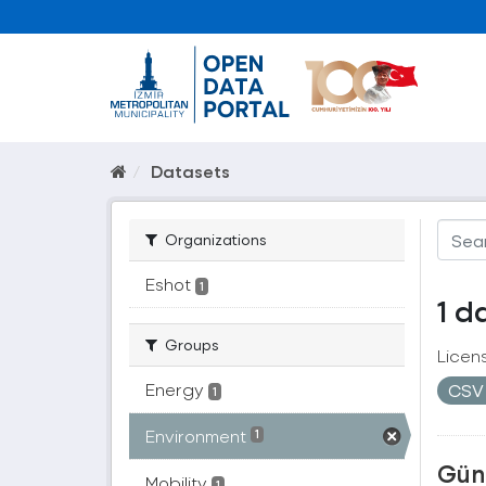
Datasets
Organizations
Eshot
1
1 d
Groups
Licen
Energy
CS
1
Environment
1
Güne
Mobility
1