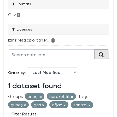
Formats
Csv
1
Licenses
Izmir Metropolitan M...
1
Order by
1 dataset found
Groups:
enerji
hareketlilik
Tags:
güneş
ges
ağaç
santral
Filter Results