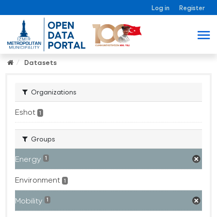
Log in
Register
Datasets
Organizations
Eshot
1
Groups
Energy
1
Environment
1
Mobility
1