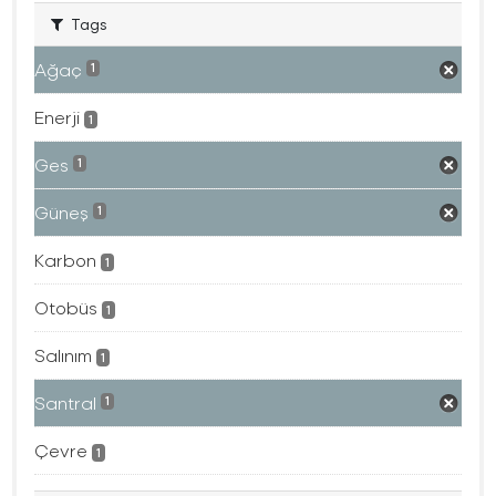
Tags
Ağaç
1
Enerji
1
Ges
1
Güneş
1
Karbon
1
Otobüs
1
Salınım
1
Santral
1
Çevre
1