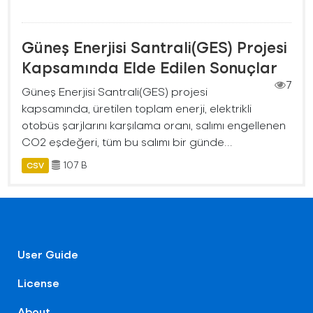
Güneş Enerjisi Santrali(GES) Projesi
Kapsamında Elde Edilen Sonuçlar
7
Güneş Enerjisi Santrali(GES) projesi
kapsamında, üretilen toplam enerji, elektrikli
otobüs şarjlarını karşılama oranı, salımı engellenen
CO2 eşdeğeri, tüm bu salımı bir günde...
107 B
CSV
User Guide
License
About