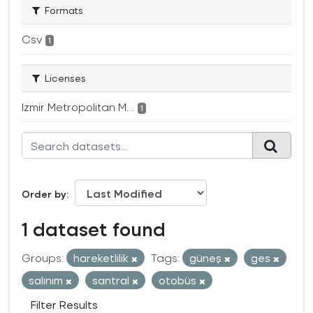
Formats
Csv
1
Licenses
Izmir Metropolitan M...
1
Order by
1 dataset found
Groups:
hareketlilik
Tags:
güneş
ges
salınım
santral
otobüs
Filter Results