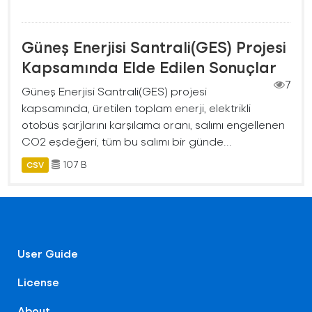
Güneş Enerjisi Santrali(GES) Projesi
Kapsamında Elde Edilen Sonuçlar
7
Güneş Enerjisi Santrali(GES) projesi
kapsamında, üretilen toplam enerji, elektrikli
otobüs şarjlarını karşılama oranı, salımı engellenen
CO2 eşdeğeri, tüm bu salımı bir günde...
107 B
CSV
User Guide
License
About