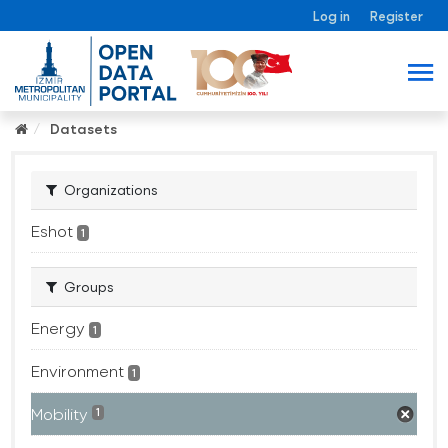
Log in
Register
Datasets
Organizations
Eshot
1
Groups
Energy
1
Environment
1
Mobility
1