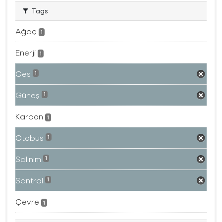
Tags
Ağaç
1
Enerji
1
Ges
1
Güneş
1
Karbon
1
Otobüs
1
Salınım
1
Santral
1
Çevre
1