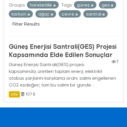
Groups:
hareketlilik
Tags:
güneş
ges
karbon
ağaç
çevre
santral
Filter Results
Güneş Enerjisi Santrali(GES) Projesi
Kapsamında Elde Edilen Sonuçlar
7
Güneş Enerjisi Santrali(GES) projesi
kapsamında, üretilen toplam enerji, elektrikli
otobüs şarjlarını karşılama oranı, salımı engellenen
CO2 eşdeğeri, tüm bu salımı bir günde...
107 B
CSV