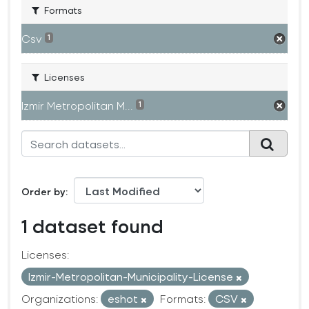
Formats
Csv
1
Licenses
Izmir Metropolitan M...
1
Order by
1 dataset found
Licenses:
Izmir-Metropolitan-Municipality-License
Organizations:
eshot
Formats:
CSV