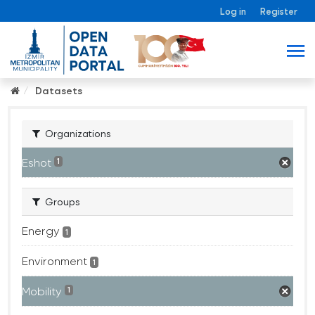
Log in
Register
Datasets
Organizations
Eshot
1
Groups
Energy
1
Environment
1
Mobility
1