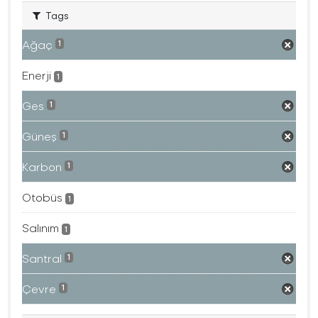
Tags
Ağaç
1
Enerji
1
Ges
1
Güneş
1
Karbon
1
Otobüs
1
Salınım
1
Santral
1
Çevre
1