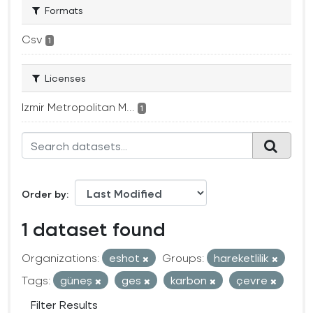
Formats
Csv
1
Licenses
Izmir Metropolitan M...
1
Order by
1 dataset found
Organizations:
eshot
Groups:
hareketlilik
Tags:
güneş
ges
karbon
çevre
Filter Results