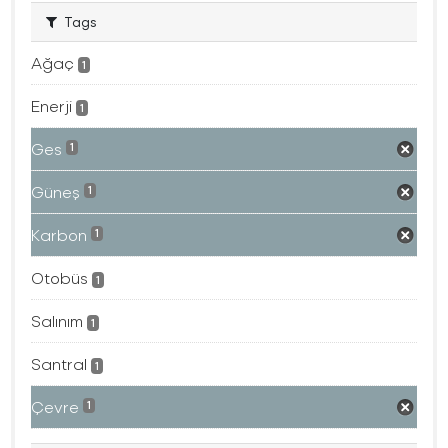
Tags
Ağaç
1
Enerji
1
Ges
1
Güneş
1
Karbon
1
Otobüs
1
Salınım
1
Santral
1
Çevre
1