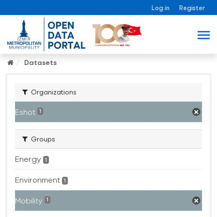
Log in
Register
Datasets
Organizations
Eshot
1
Groups
Energy
1
Environment
1
Mobility
1