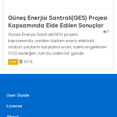
Güneş Enerjisi Santrali(GES) Projesi
Kapsamında Elde Edilen Sonuçlar
7
Güneş Enerjisi Santrali(GES) projesi
kapsamında, üretilen toplam enerji, elektrikli
otobüs şarjlarını karşılama oranı, salımı engellenen
CO2 eşdeğeri, tüm bu salımı bir günde...
107 B
CSV
User Guide
License
About