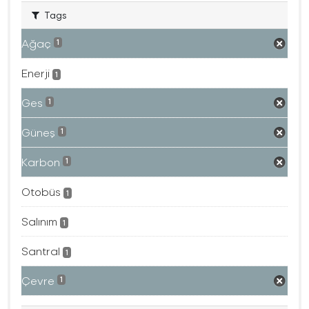
Tags
Ağaç
1
Enerji
1
Ges
1
Güneş
1
Karbon
1
Otobüs
1
Salınım
1
Santral
1
Çevre
1