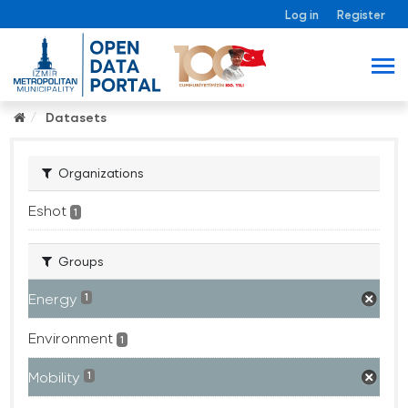
Log in
Register
Datasets
Organizations
Eshot
1
Groups
Energy
1
Environment
1
Mobility
1