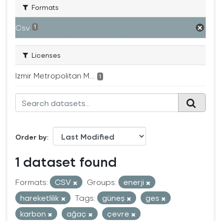
Formats
Csv
1
Licenses
Izmir Metropolitan M...
1
Order by
1 dataset found
Formats:
CSV
Groups:
enerji
hareketlilik
Tags:
güneş
ges
karbon
ağaç
çevre