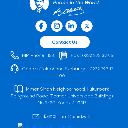
Contact Us
HIM Phone :
Fax :
153
0232 293 39 95
Central/Telephone Exchange :
0232 293 12
00
Mimar Sinan Neighborhood, Kültürpark
Fairground Road (Former Universiade Building)
No:9/20, Konak / İZMİR
E-mail :
him@izmir.bel.tr