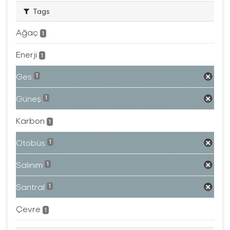
Tags
Ağaç
1
Enerji
1
Ges
1
Güneş
1
Karbon
1
Otobüs
1
Salınım
1
Santral
1
Çevre
1