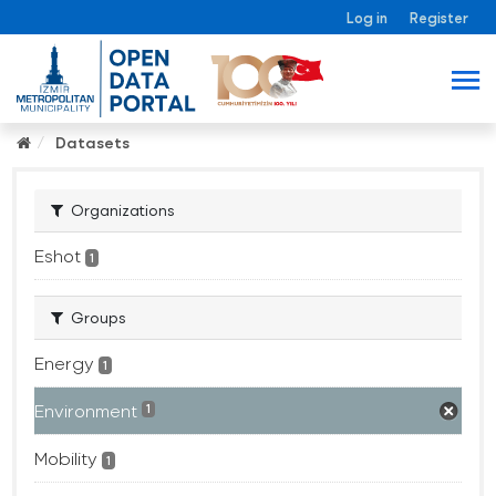
Log in
Register
Datasets
Organizations
Eshot
1
Groups
Energy
1
Environment
1
Mobility
1