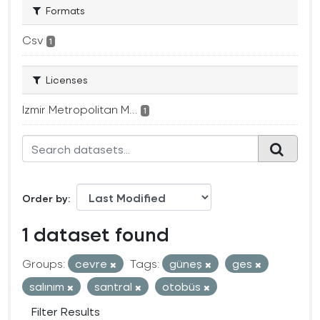
Formats
Csv
1
Licenses
Izmir Metropolitan M...
1
Order by
1 dataset found
Groups:
cevre
Tags:
güneş
ges
salınım
santral
otobüs
Filter Results