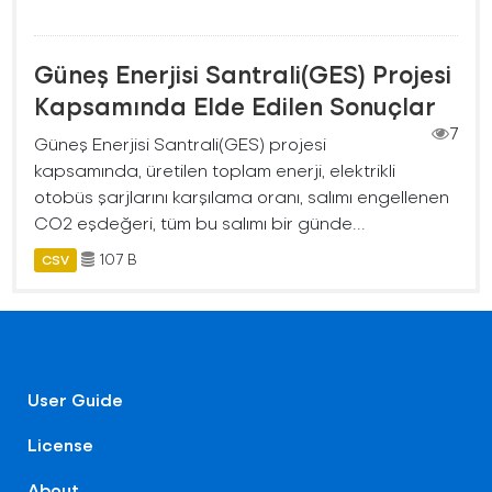
Güneş Enerjisi Santrali(GES) Projesi
Kapsamında Elde Edilen Sonuçlar
7
Güneş Enerjisi Santrali(GES) projesi
kapsamında, üretilen toplam enerji, elektrikli
otobüs şarjlarını karşılama oranı, salımı engellenen
CO2 eşdeğeri, tüm bu salımı bir günde...
107 B
CSV
User Guide
License
About