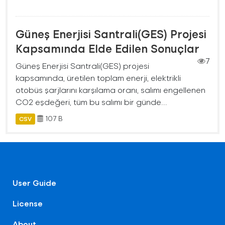
Güneş Enerjisi Santrali(GES) Projesi
Kapsamında Elde Edilen Sonuçlar
7
Güneş Enerjisi Santrali(GES) projesi
kapsamında, üretilen toplam enerji, elektrikli
otobüs şarjlarını karşılama oranı, salımı engellenen
CO2 eşdeğeri, tüm bu salımı bir günde...
107 B
CSV
User Guide
License
About