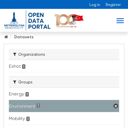
Log in
Register
Datasets
Organizations
Eshot
1
Groups
Energy
1
Environment
1
Mobility
1