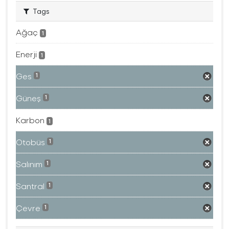
Tags
Ağaç
1
Enerji
1
Ges
1
Güneş
1
Karbon
1
Otobüs
1
Salınım
1
Santral
1
Çevre
1