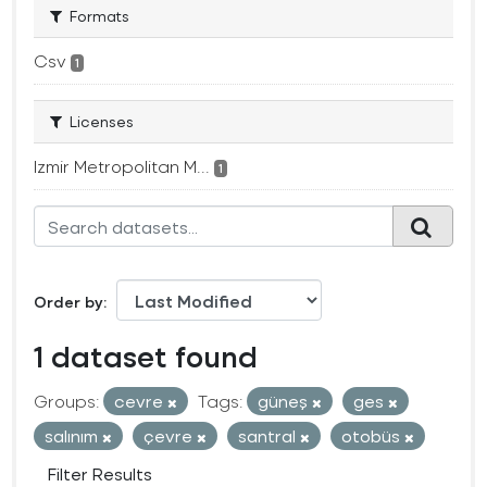
Formats
Csv
1
Licenses
Izmir Metropolitan M...
1
Order by
1 dataset found
Groups:
cevre
Tags:
güneş
ges
salınım
çevre
santral
otobüs
Filter Results