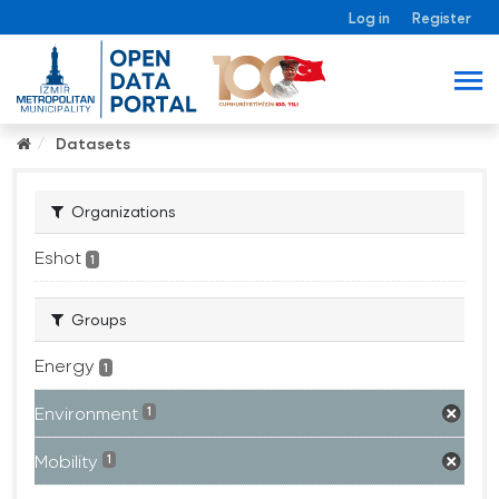
Log in
Register
Datasets
Organizations
Eshot
1
Groups
Energy
1
Environment
1
Mobility
1