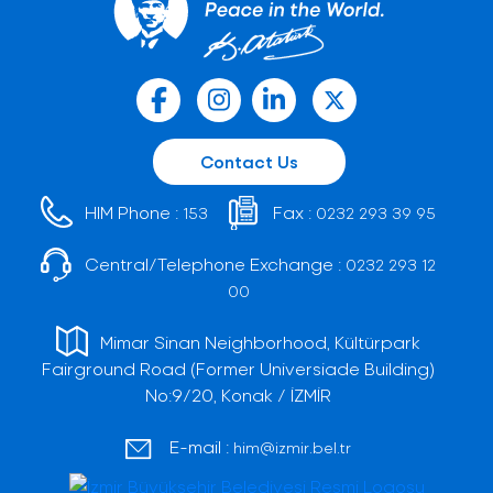
Contact Us
HIM Phone :
Fax :
153
0232 293 39 95
Central/Telephone Exchange :
0232 293 12
00
Mimar Sinan Neighborhood, Kültürpark
Fairground Road (Former Universiade Building)
No:9/20, Konak / İZMİR
E-mail :
him@izmir.bel.tr