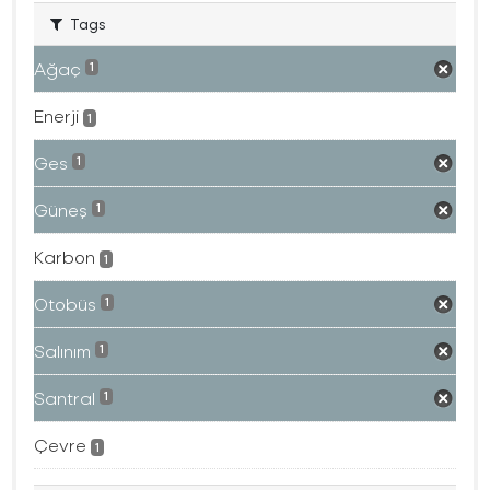
Tags
Ağaç
1
Enerji
1
Ges
1
Güneş
1
Karbon
1
Otobüs
1
Salınım
1
Santral
1
Çevre
1