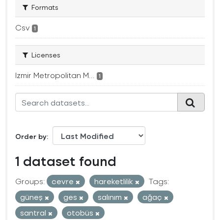
Formats
Csv
1
Licenses
Izmir Metropolitan M...
1
Order by
1 dataset found
Groups:
cevre
hareketlilik
Tags:
güneş
ges
salınım
ağaç
santral
otobüs