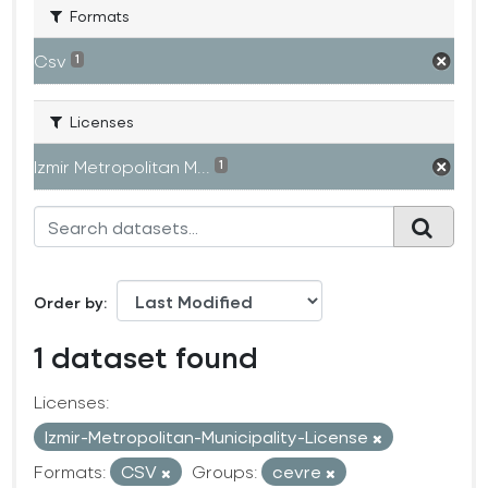
Formats
Csv
1
Licenses
Izmir Metropolitan M...
1
Order by
1 dataset found
Licenses:
Izmir-Metropolitan-Municipality-License
Formats:
CSV
Groups:
cevre