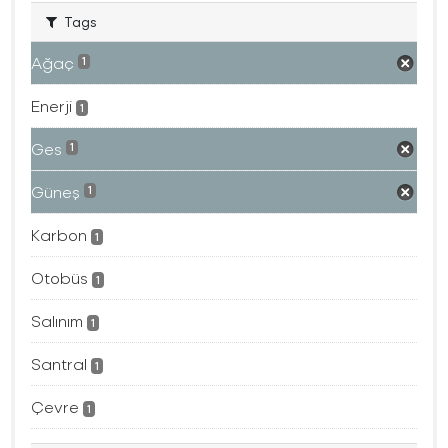
Tags
Ağaç
1
Enerji
1
Ges
1
Güneş
1
Karbon
1
Otobüs
1
Salınım
1
Santral
1
Çevre
1