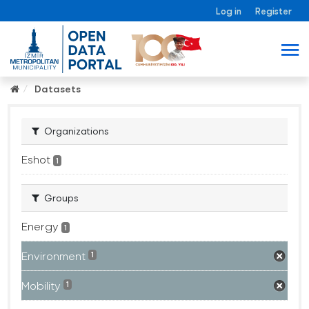
Log in
Register
Datasets
Organizations
Eshot
1
Groups
Energy
1
Environment
1
Mobility
1