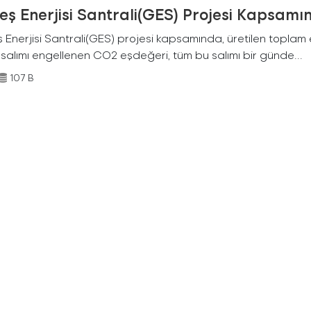
ş Enerjisi Santrali(GES) Projesi Kapsamı
Enerjisi Santrali(GES) projesi kapsamında, üretilen toplam ene
 salımı engellenen CO2 eşdeğeri, tüm bu salımı bir günde...
107 B