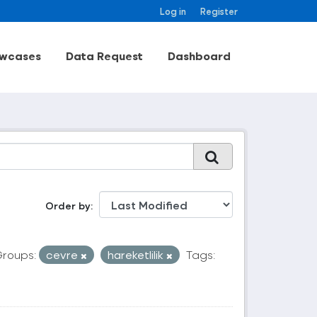
Log in
Register
wcases
Data Request
Dashboard
Order by
roups:
cevre
hareketlilik
Tags: