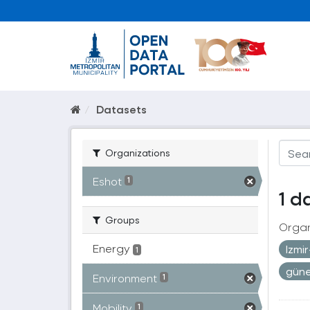
Datasets
Organizations
Eshot
1
1 d
Groups
Organ
Energy
Izmi
1
gün
Environment
1
Mobility
1