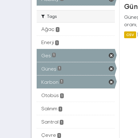
Güne
Tags
Güneş 
oranı,
Ağaç
1
CSV
Enerji
1
Ges
1
Güneş
1
Karbon
1
Otobüs
1
Salınım
1
Santral
1
Çevre
1