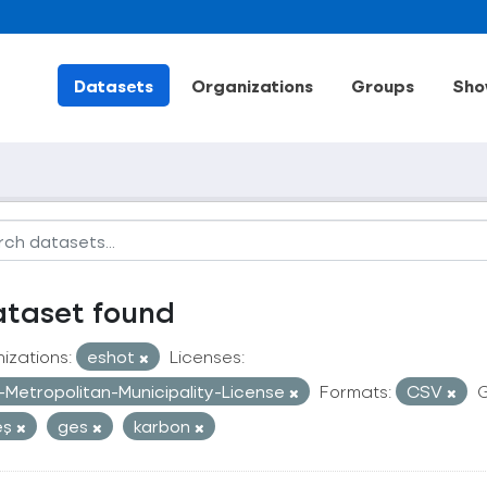
Datasets
Organizations
Groups
Sho
ataset found
izations:
eshot
Licenses:
r-Metropolitan-Municipality-License
Formats:
CSV
G
eş
ges
karbon