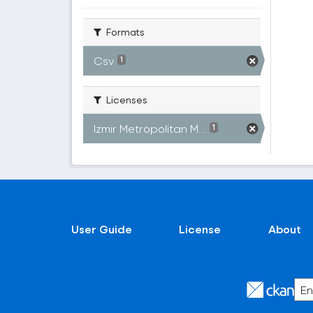
Formats
Csv
1
Licenses
Izmir Metropolitan M...
1
User Guide
License
About