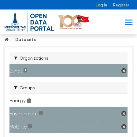
Log in
Register
Datasets
Organizations
Eshot
1
Groups
Energy
1
Environment
1
Mobility
1