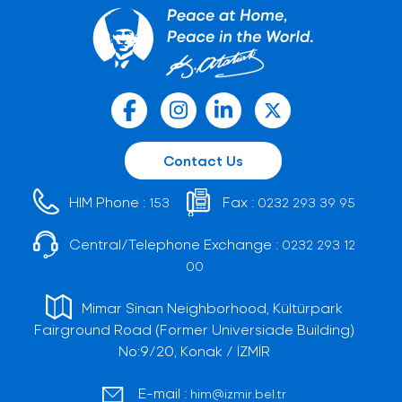
Contact Us
HIM Phone :
Fax :
153
0232 293 39 95
Central/Telephone Exchange :
0232 293 12
00
Mimar Sinan Neighborhood, Kültürpark
Fairground Road (Former Universiade Building)
No:9/20, Konak / İZMİR
E-mail :
him@izmir.bel.tr