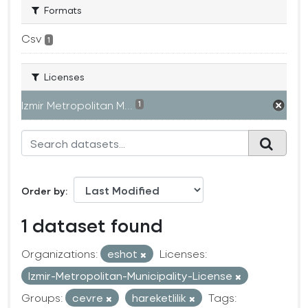
Formats
Csv
1
Licenses
Izmir Metropolitan M...
1
Order by
1 dataset found
Organizations:
eshot
Licenses:
Izmir-Metropolitan-Municipality-License
Groups:
cevre
hareketlilik
Tags: