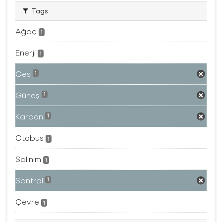
Tags
Ağaç
1
Enerji
1
Ges
1
Güneş
1
Karbon
1
Otobüs
1
Salınım
1
Santral
1
Çevre
1