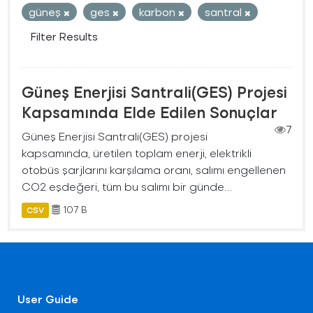
güneş
ges
karbon
santral
Filter Results
Güneş Enerjisi Santrali(GES) Projesi
Kapsamında Elde Edilen Sonuçlar
7
Güneş Enerjisi Santrali(GES) projesi
kapsamında, üretilen toplam enerji, elektrikli
otobüs şarjlarını karşılama oranı, salımı engellenen
CO2 eşdeğeri, tüm bu salımı bir günde...
107 B
CSV
User Guide