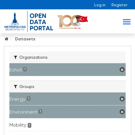
Log in
Register
Datasets
Organizations
Eshot
1
Groups
Energy
1
Environment
1
Mobility
1