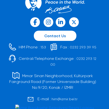
Contact Us
HIM Phone :
Fax :
153
0232 293 39 95
Central/Telephone Exchange :
0232 293 12
00
Mimar Sinan Neighborhood, Kültürpark
Fairground Road (Former Universiade Building)
No:9/20, Konak / İZMİR
E-mail :
him@izmir.bel.tr