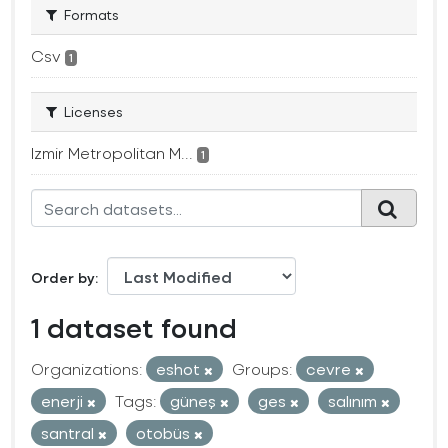
Formats
Csv
1
Licenses
Izmir Metropolitan M...
1
Order by
1 dataset found
Organizations:
eshot
Groups:
cevre
enerji
Tags:
güneş
ges
salınım
santral
otobüs