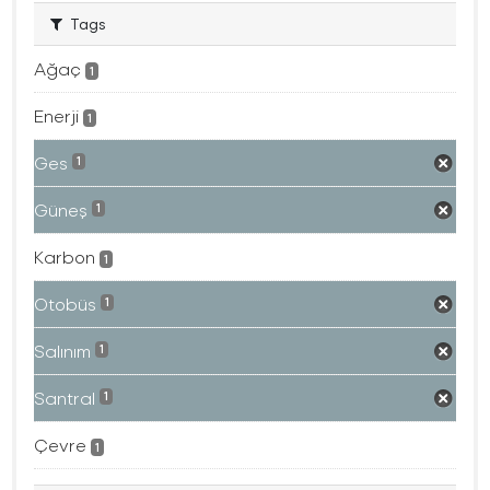
Tags
Ağaç
1
Enerji
1
Ges
1
Güneş
1
Karbon
1
Otobüs
1
Salınım
1
Santral
1
Çevre
1