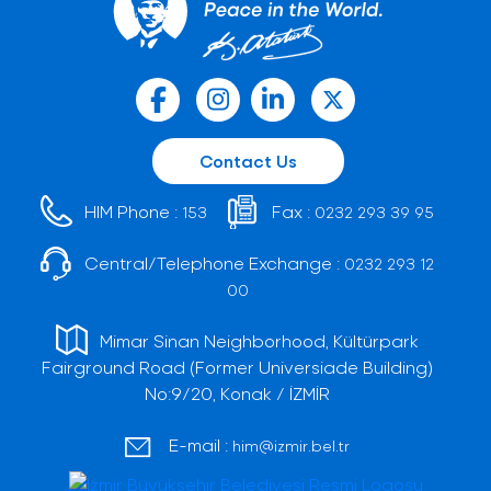
Contact Us
HIM Phone :
Fax :
153
0232 293 39 95
Central/Telephone Exchange :
0232 293 12
00
Mimar Sinan Neighborhood, Kültürpark
Fairground Road (Former Universiade Building)
No:9/20, Konak / İZMİR
E-mail :
him@izmir.bel.tr