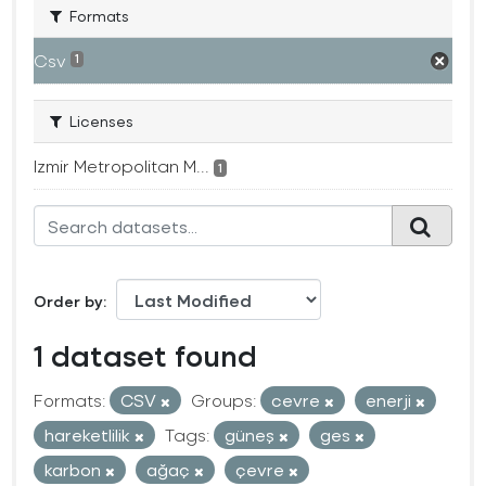
Formats
Csv
1
Licenses
Izmir Metropolitan M...
1
Order by
1 dataset found
Formats:
CSV
Groups:
cevre
enerji
hareketlilik
Tags:
güneş
ges
karbon
ağaç
çevre