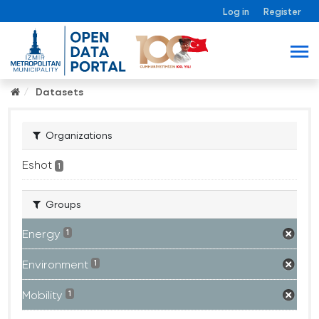
Log in
Register
Datasets
Organizations
Eshot
1
Groups
Energy
1
Environment
1
Mobility
1