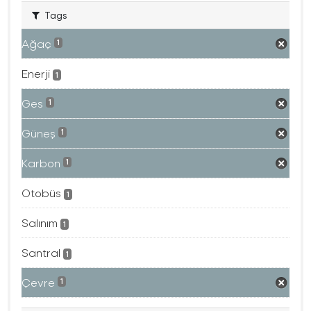
Tags
Ağaç
1
Enerji
1
Ges
1
Güneş
1
Karbon
1
Otobüs
1
Salınım
1
Santral
1
Çevre
1