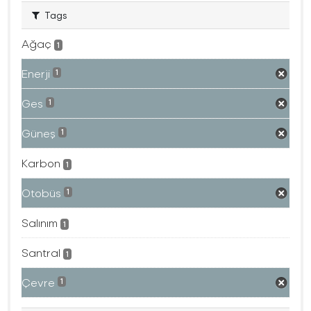
Tags
Ağaç
1
Enerji
1
Ges
1
Güneş
1
Karbon
1
Otobüs
1
Salınım
1
Santral
1
Çevre
1