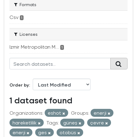
Formats
Csv
1
Licenses
Izmir Metropolitan M...
1
Order by
1 dataset found
Organizations:
eshot
Groups:
enerji
hareketlilik
Tags:
güneş
çevre
enerji
ges
otobüs