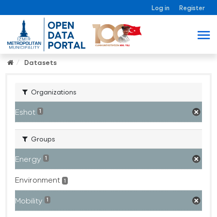
Log in
Register
Datasets
Organizations
Eshot
1
Groups
Energy
1
Environment
1
Mobility
1