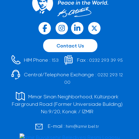
Contact Us
HIM Phone :
Fax :
153
0232 293 39 95
Central/Telephone Exchange :
0232 293 12
00
Mimar Sinan Neighborhood, Kültürpark
Fairground Road (Former Universiade Building)
No:9/20, Konak / İZMİR
E-mail :
him@izmir.bel.tr