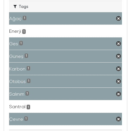
Tags
Ağaç
1
Enerji
1
Ges
1
Güneş
1
Karbon
1
Otobüs
1
Salınım
1
Santral
1
Çevre
1