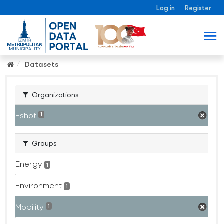
Log in
Register
Datasets
Organizations
Eshot
1
Groups
Energy
1
Environment
1
Mobility
1