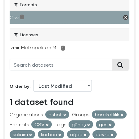
Formats
Csv
1
Licenses
Izmir Metropolitan M...
1
Order by
1 dataset found
Organizations:
eshot
Groups:
hareketlilik
Formats:
CSV
Tags:
güneş
ges
salınım
karbon
ağaç
çevre