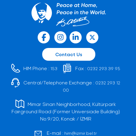
Contact Us
HIM Phone :
Fax :
153
0232 293 39 95
Central/Telephone Exchange :
0232 293 12
00
Mimar Sinan Neighborhood, Kültürpark
Fairground Road (Former Universiade Building)
No:9/20, Konak / İZMİR
E-mail :
him@izmir.bel.tr