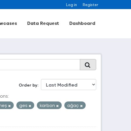
Log in
Register
wcases
Data Request
Dashboard
Order by
ons:
neş
ges
karbon
ağaç