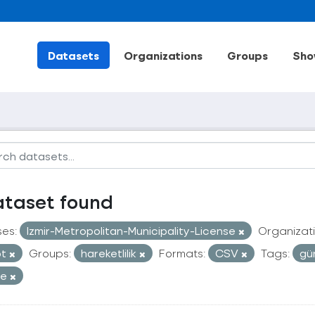
Datasets
Organizations
Groups
Sho
ataset found
ses:
Izmir-Metropolitan-Municipality-License
Organizati
ot
Groups:
hareketlilik
Formats:
CSV
Tags:
gü
re