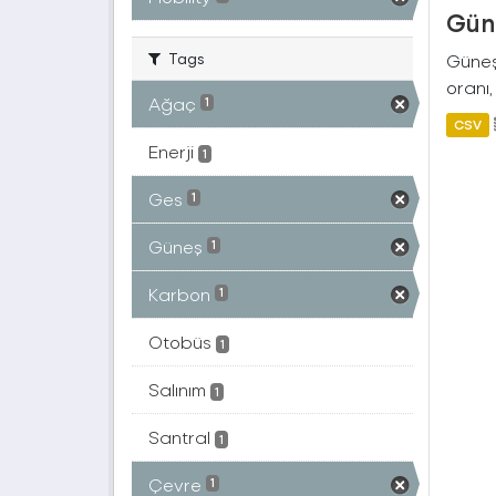
Güne
Tags
Güneş 
oranı,
Ağaç
1
CSV
Enerji
1
Ges
1
Güneş
1
Karbon
1
Otobüs
1
Salınım
1
Santral
1
Çevre
1