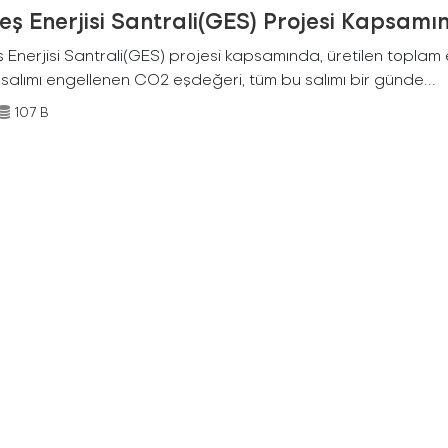
ş Enerjisi Santrali(GES) Projesi Kapsamı
Enerjisi Santrali(GES) projesi kapsamında, üretilen toplam ene
 salımı engellenen CO2 eşdeğeri, tüm bu salımı bir günde...
107 B