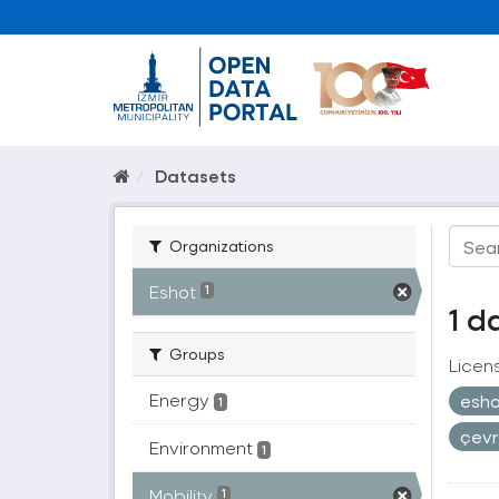
Datasets
Organizations
Eshot
1
1 d
Groups
Licen
Energy
esh
1
çev
Environment
1
Mobility
1