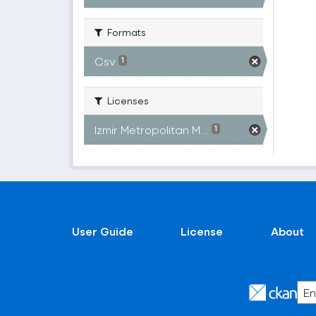
Formats
Csv
1
Licenses
Izmir Metropolitan M...
1
User Guide
License
About