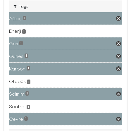
Tags
Ağaç
1
Enerji
1
Ges
1
Güneş
1
Karbon
1
Otobüs
1
Salınım
1
Santral
1
Çevre
1