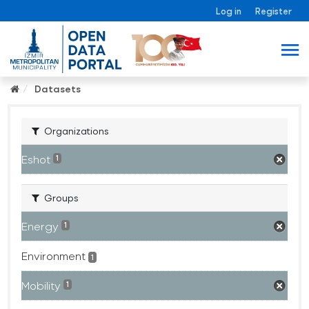
Log in
Register
Datasets
Organizations
Eshot
1
Groups
Energy
1
Environment
1
Mobility
1