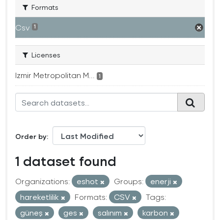
Formats
Csv
1
Licenses
Izmir Metropolitan M...
1
Order by
1 dataset found
Organizations:
eshot
Groups:
enerji
hareketlilik
Formats:
CSV
Tags:
güneş
ges
salınım
karbon