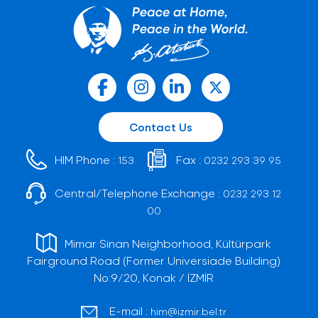
Contact Us
HIM Phone :
Fax :
153
0232 293 39 95
Central/Telephone Exchange :
0232 293 12
00
Mimar Sinan Neighborhood, Kültürpark
Fairground Road (Former Universiade Building)
No:9/20, Konak / İZMİR
E-mail :
him@izmir.bel.tr