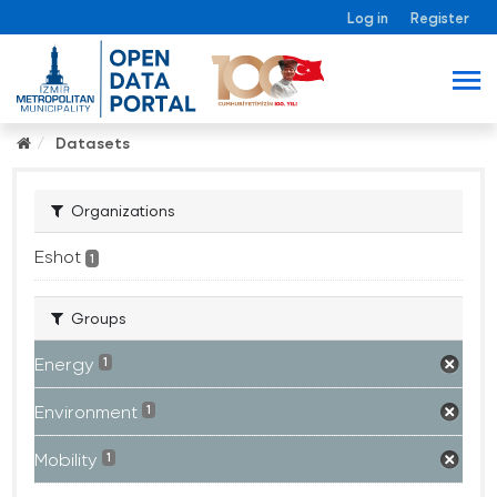
Log in
Register
Datasets
Organizations
Eshot
1
Groups
Energy
1
Environment
1
Mobility
1