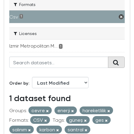
Formats
Csv
1
Licenses
Izmir Metropolitan M...
1
Order by
1 dataset found
Groups:
cevre
enerji
hareketlilik
Formats:
CSV
Tags:
güneş
ges
salınım
karbon
santral