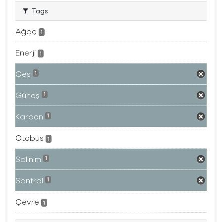
Tags
Ağaç
1
Enerji
1
Ges
1
Güneş
1
Karbon
1
Otobüs
1
Salınım
1
Santral
1
Çevre
1