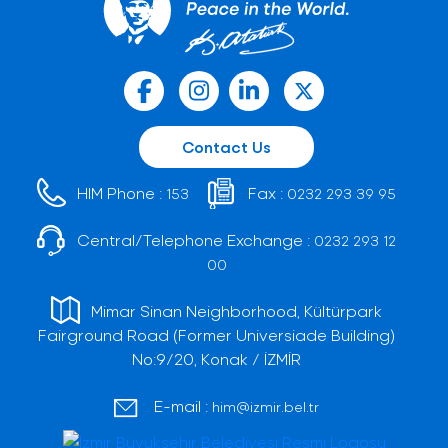
Contact Us
HIM Phone :
Fax :
153
0232 293 39 95
Central/Telephone Exchange :
0232 293 12
00
Mimar Sinan Neighborhood, Kültürpark
Fairground Road (Former Universiade Building)
No:9/20, Konak / İZMİR
E-mail :
him@izmir.bel.tr