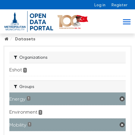
Log in
Register
Datasets
Organizations
Eshot
1
Groups
Energy
1
Environment
1
Mobility
1