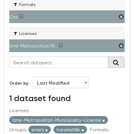
Formats
Csv
1
Licenses
Izmir Metropolitan M...
1
Order by
1 dataset found
Licenses:
Izmir-Metropolitan-Municipality-License
Groups:
enerji
hareketlilik
Formats: