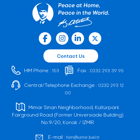
Contact Us
HIM Phone :
Fax :
153
0232 293 39 95
Central/Telephone Exchange :
0232 293 12
00
Mimar Sinan Neighborhood, Kültürpark
Fairground Road (Former Universiade Building)
No:9/20, Konak / İZMİR
E-mail :
him@izmir.bel.tr