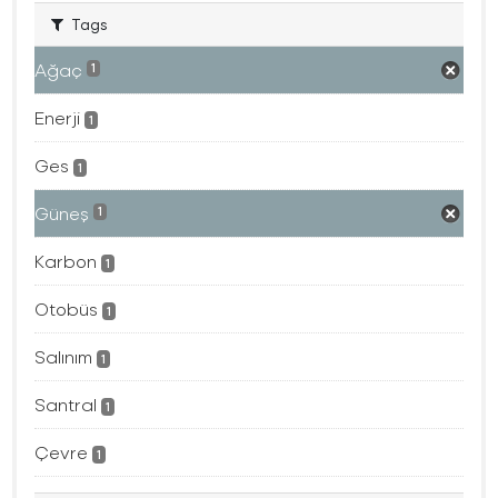
Tags
Ağaç
1
Enerji
1
Ges
1
Güneş
1
Karbon
1
Otobüs
1
Salınım
1
Santral
1
Çevre
1