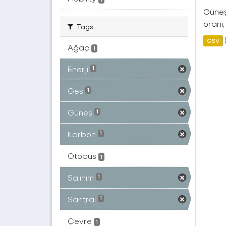
Güneş 
oranı,
Tags
CSV
Ağaç
1
Enerji
1
Ges
1
Güneş
1
Karbon
1
Otobüs
1
Salınım
1
Santral
1
Çevre
1