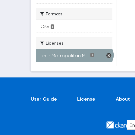
Formats
Csv
1
Licenses
Izmir Metropolitan M...
1
User Guide
License
About