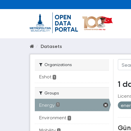
Datasets
Organizations
Eshot
1
1 d
Groups
Licen
Energy
ener
1
Environment
1
Güne
Mobility
1