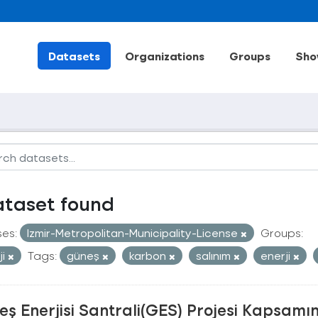
Datasets
Organizations
Groups
Sho
ataset found
ses:
Izmir-Metropolitan-Municipality-License
Groups:
ji
Tags:
güneş
karbon
salınım
enerji
ş Enerjisi Santrali(GES) Projesi Kapsamı