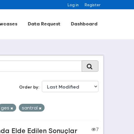
Log in
Register
wcases
Data Request
Dashboard
Order by
ges
santral
nda Elde Edilen Sonuçlar
7