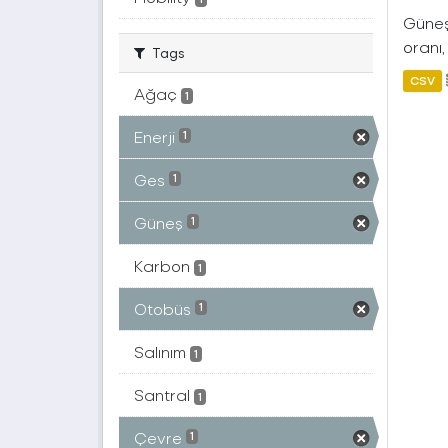
Güneş 
oranı,
Tags
CSV
Ağaç
1
Enerji
1
Ges
1
Güneş
1
Karbon
1
Otobüs
1
Salınım
1
Santral
1
Çevre
1