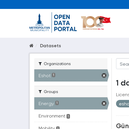
Datasets
Organizations
Eshot
1
1 d
Groups
Licen
Energy
esh
1
Environment
1
Güne
Mobility
1