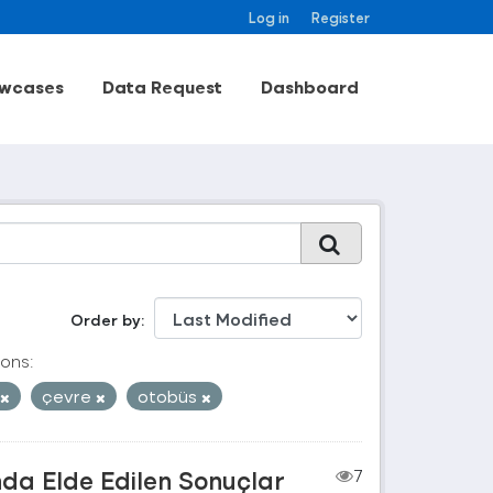
Log in
Register
wcases
Data Request
Dashboard
Order by
ons:
çevre
otobüs
nda Elde Edilen Sonuçlar
7