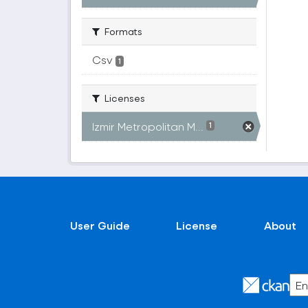
Formats
Csv
1
Licenses
Izmir Metropolitan M...
1
User Guide
License
About