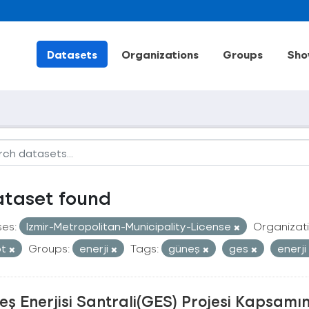
Datasets
Organizations
Groups
Sho
ataset found
ses:
Izmir-Metropolitan-Municipality-License
Organizati
ot
Groups:
enerji
Tags:
güneş
ges
enerji
ş Enerjisi Santrali(GES) Projesi Kapsamı