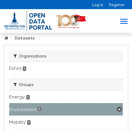
Log in
Register
Datasets
Organizations
Eshot
1
Groups
Energy
1
Environment
1
Mobility
1