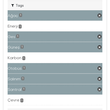
Tags
Ağaç
1
Enerji
1
Ges
1
Güneş
1
Karbon
1
Otobüs
1
Salınım
1
Santral
1
Çevre
1