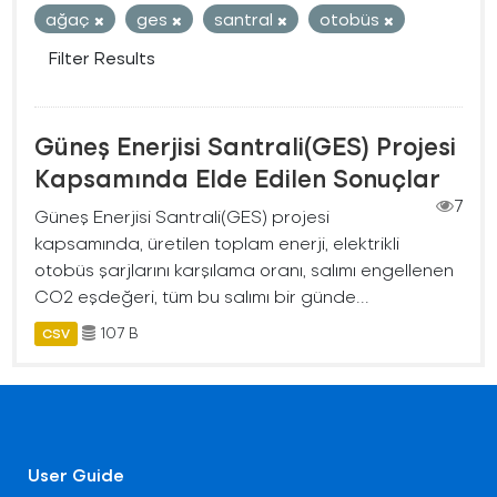
ağaç
ges
santral
otobüs
Filter Results
Güneş Enerjisi Santrali(GES) Projesi
Kapsamında Elde Edilen Sonuçlar
7
Güneş Enerjisi Santrali(GES) projesi
kapsamında, üretilen toplam enerji, elektrikli
otobüs şarjlarını karşılama oranı, salımı engellenen
CO2 eşdeğeri, tüm bu salımı bir günde...
107 B
CSV
User Guide