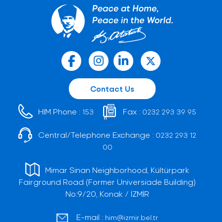
Contact Us
HIM Phone :
Fax :
153
0232 293 39 95
Central/Telephone Exchange :
0232 293 12
00
Mimar Sinan Neighborhood, Kültürpark
Fairground Road (Former Universiade Building)
No:9/20, Konak / İZMİR
E-mail :
him@izmir.bel.tr