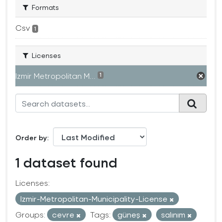
Formats
Csv
1
Licenses
Izmir Metropolitan M...
1
Order by
1 dataset found
Licenses:
Izmir-Metropolitan-Municipality-License
Groups:
cevre
Tags:
güneş
salınım