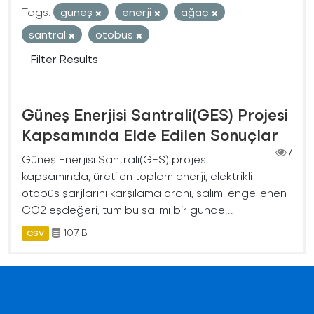
Tags:
güneş
enerji
ağaç
santral
otobüs
Filter Results
Güneş Enerjisi Santrali(GES) Projesi
Kapsamında Elde Edilen Sonuçlar
7
Güneş Enerjisi Santrali(GES) projesi
kapsamında, üretilen toplam enerji, elektrikli
otobüs şarjlarını karşılama oranı, salımı engellenen
CO2 eşdeğeri, tüm bu salımı bir günde...
107 B
CSV