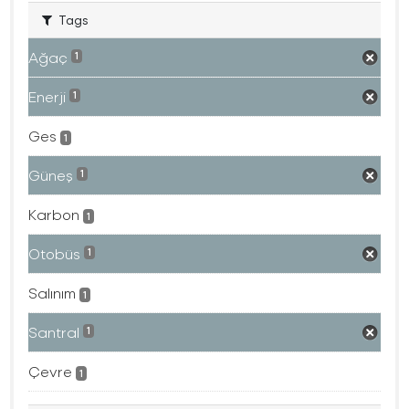
Tags
Ağaç
1
Enerji
1
Ges
1
Güneş
1
Karbon
1
Otobüs
1
Salınım
1
Santral
1
Çevre
1