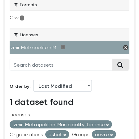
Formats
Csv
1
Licenses
Izmir Metropolitan M...
1
Order by
1 dataset found
Licenses:
Izmir-Metropolitan-Municipality-License
Organizations:
eshot
Groups:
cevre