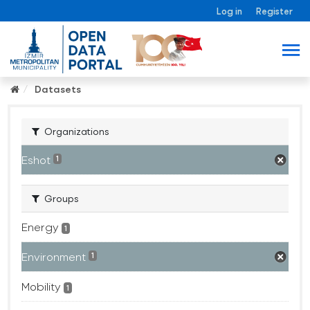
Log in
Register
Datasets
Organizations
Eshot
1
Groups
Energy
1
Environment
1
Mobility
1